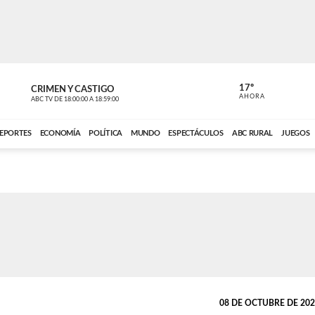
17º
CRIMEN Y CASTIGO
NOTICIERO
AHORA
ABC TV
DE
18:00:00
A
18:59:00
ABC CARDINAL 
EPORTES
ECONOMÍA
POLÍTICA
MUNDO
ESPECTÁCULOS
ABC RURAL
JUEGOS
08 DE OCTUBRE DE 2021