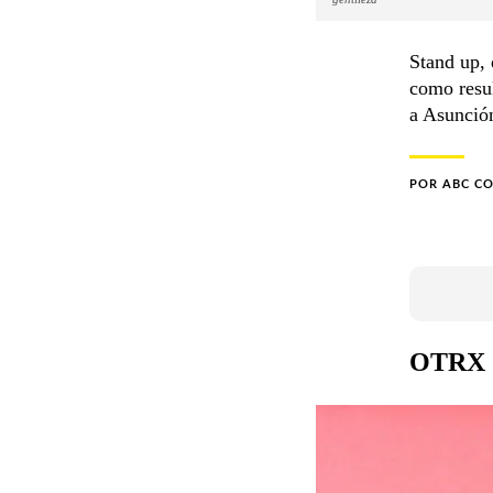
Stand up, 
como resul
a Asunción
POR
ABC C
OTRX