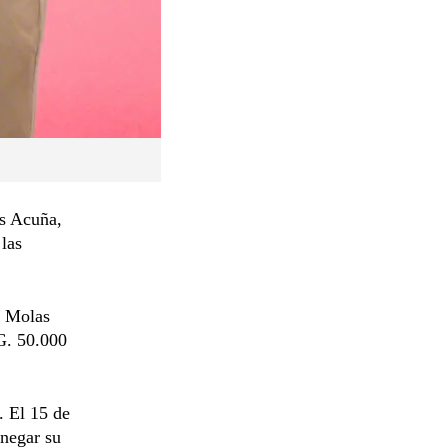
os Acuña,
 las
e Molas
G. 50.000
. El 15 de
 negar su