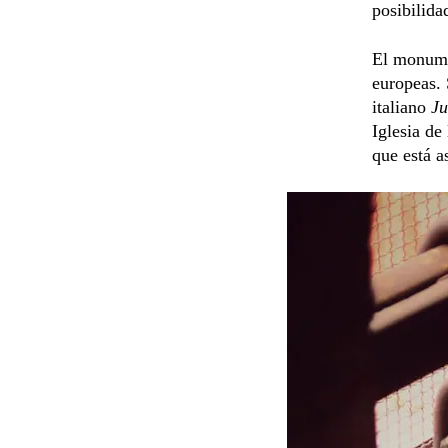
posibilida
El monumen
europeas. 
italiano
J
Iglesia de
que está a