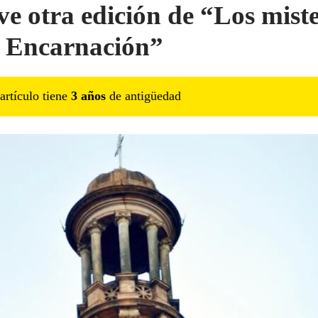
ve otra edición de “Los miste
a Encarnación”
artículo tiene
3
año
s
de antigüedad