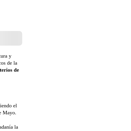
tura y
os de la
terios de
siendo el
e Mayo.
adanía la