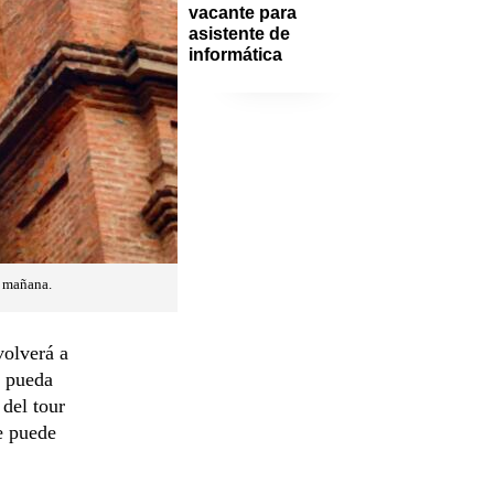
vacante para 
asistente de 
informática
a mañana.
volverá a
o pueda
 del tour
e puede