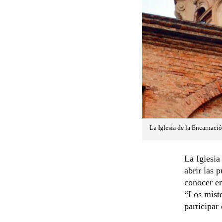
La Iglesia de la Encarnació
La Iglesi
abrir las 
conocer en
“Los miste
participar