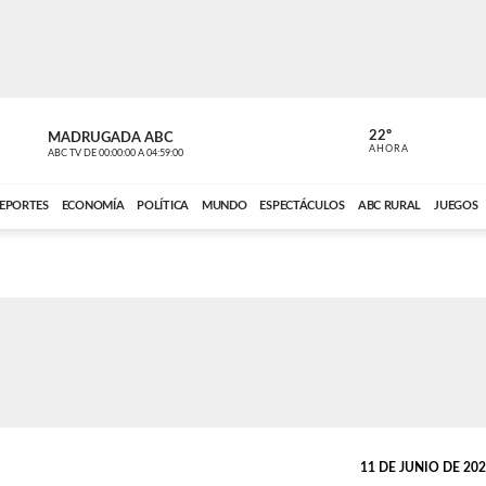
22º
MADRUGADA ABC
MADRUGAD
AHORA
ABC TV
DE
00:00:00
A
04:59:00
ABC CARDINAL 
EPORTES
ECONOMÍA
POLÍTICA
MUNDO
ESPECTÁCULOS
ABC RURAL
JUEGOS
11 DE JUNIO DE 2023