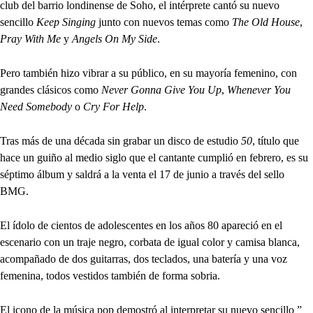
club del barrio londinense de Soho, el intérprete cantó su nuevo
sencillo
Keep Singing
junto con nuevos temas como
The Old House
,
Pray With Me
y
Angels On My Side
.
Pero también hizo vibrar a su público, en su mayoría femenino, con
grandes clásicos como
Never Gonna Give You Up
,
Whenever You
Need Somebody
o
Cry For Help
.
Tras más de una década sin grabar un disco de estudio
50
, título que
hace un guiño al medio siglo que el cantante cumplió en febrero, es su
séptimo álbum y saldrá a la venta el 17 de junio a través del sello
BMG.
El ídolo de cientos de adolescentes en los años 80 apareció en el
escenario con un traje negro, corbata de igual color y camisa blanca,
acompañado de dos guitarras, dos teclados, una batería y una voz
femenina, todos vestidos también de forma sobria.
El icono de la música pop demostró al interpretar su nuevo sencillo ”