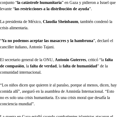
conjunto “
la catástrofe humanitaria
” en Gaza y pidieron a Israel que
levante “
las restricciones a la distribución de ayuda
”.
La presidenta de México,
Claudia Sheinbaum
, también condenó la
crisis alimentaria.
“
Ya no podemos aceptar las masacres y la hambruna
”, declaró el
canciller italiano, Antonio Tajani.
El secretario general de la ONU,
Antonio Guterres
, criticó “la
falta
de compasión
, la
falta de verdad
, la
falta de humanidad
” de la
comunidad internacional.
“Los niños dicen que quieren ir al paraíso, porque al menos, dicen, hay
comida allí”, aseguró en la asamblea de Amnistía Internacional. “Esto
no es solo una crisis humanitaria. Es una crisis moral que desafía la
conciencia mundial”.
La guerra en Gaza estalló cuando combatientes islamistas atacaron el