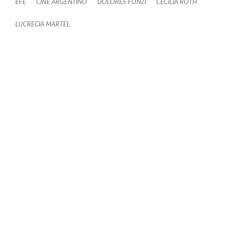
EFE
CINE ARGENTINO
DOLORES FONZI
CECILIA ROTH
LUCRECIA MARTEL