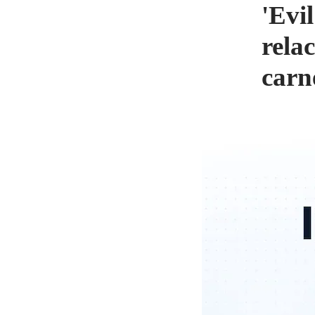
'Evi
rela
carn