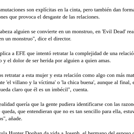
smutaciones son explícitas en la cinta, pero también dan forma
nes que provoca el desgaste de las relaciones.
cabeza alguien se convierte en un monstruo, en 'Evil Dead' re
en un monstruo", dice el director.
lica a EFE que intentó retratar la complejidad de una relaci
o y el dolor de ser herida por alguien a quien amas.
s retratar a esta mujer y esta relación como algo con más ma
e 'el villano y la víctima' o 'la chica buena', aunque al final, 
ueda claro que él es un imbécil", cuenta.
ealidad quería que la gente pudiera identificarse con las razon
e queda, que entendieran que no es tan sencillo para ella, estu
s", añade.
cula Hunter Doohan da vida a Joseph, el hermano del esposo d