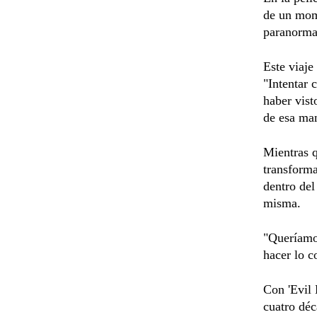
de un mome
paranormal
Este viaje
"Intentar 
haber vist
de esa ma
Mientras q
transform
dentro del
misma.
"Queríamos
hacer lo c
Con 'Evil 
cuatro déc