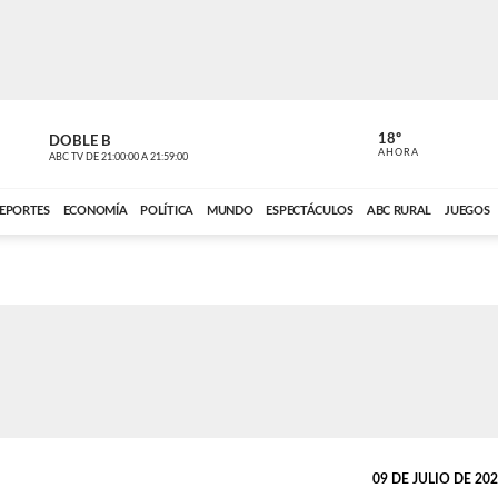
18º
DOBLE B
DE TODO 
AHORA
ABC TV
DE
21:00:00
A
21:59:00
ABC CARDINAL 
EPORTES
ECONOMÍA
POLÍTICA
MUNDO
ESPECTÁCULOS
ABC RURAL
JUEGOS
09 DE JULIO DE 2026