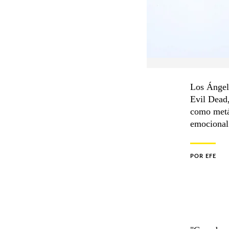
Los Ángele
Evil Dead,
como metáf
emocional 
POR
EFE