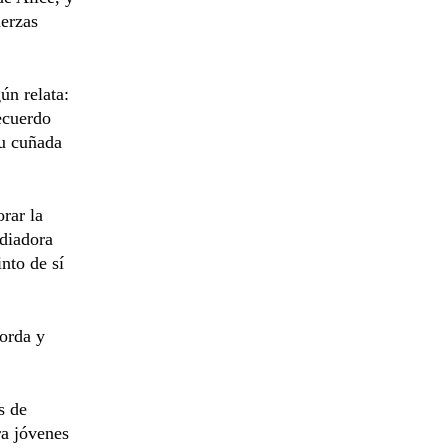
uerzas
ún relata:
recuerdo
su cuñada
rar la
diadora
nto de sí
borda y
s de
ra jóvenes