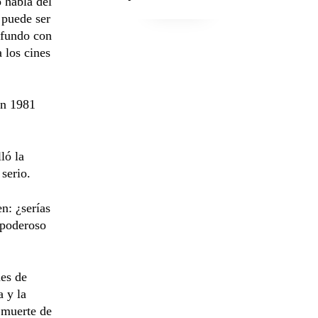
 habla del
 puede ser
ofundo con
 los cines
en 1981
ló la
 serio.
n: ¿serías
 poderoso
ues de
a y la
a muerte de