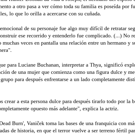
nto a otro pasa a ver cómo toda su familia es poseída por f
es, lo que lo orilla a acercarse con su cuñada.
 emocional de su personaje fue algo muy difícil de retratar seg
construir ese recorrido y entenderlo fue complicado. (...) No 
o muchas veces en pantalla una relación entre un hermano y 
nera".
ue para Luciane Buchanan, interpretar a Thya, significó explo
ación de una mujer que comienza como una figura dulce y me
 grupo para después enfrentarse a un lado completamente disti
 crear a esta persona dulce para después tirarlo todo por la 
ompletamente opuesto más adelante", explica la actriz.
Dead Burn', Vaniček toma las bases de una franquicia con má
adas de historia, en que el terror vuelve a ser terreno fértil pa