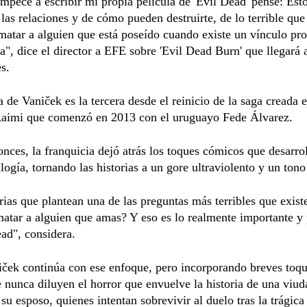
pecé a escribir mi propia película de 'Evil Dead' pensé: Esto
las relaciones y de cómo pueden destruirte, de lo terrible que
matar a alguien que está poseído cuando existe un vínculo pr
a", dice el director a EFE sobre 'Evil Dead Burn' que llegará a
es.
a de Vaniček es la tercera desde el reinicio de la saga creada 
aimi que comenzó en 2013 con el uruguayo Fede Álvarez.
nces, la franquicia dejó atrás los toques cómicos que desarrol
ilogía, tornando las historias a un gore ultraviolento y un tono
rias que plantean una de las preguntas más terribles que existe
atar a alguien que amas? Y eso es lo realmente importante y
ad", considera.
ček continúa con ese enfoque, pero incorporando breves toq
nunca diluyen el horror que envuelve la historia de una viud
 su esposo, quienes intentan sobrevivir al duelo tras la trágic