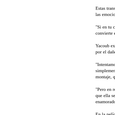
Estas tran
las emocio
"Si en tu 
convierte 
Yacoub exp
por el dañ
"Intentamo
simplement
montaje, q
"Pero en r
que ella s
enamorado
En la pelí