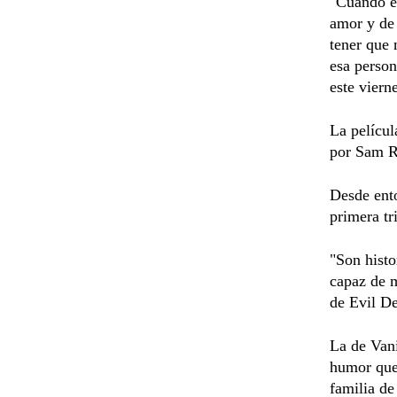
"Cuando em
amor y de 
tener que 
esa person
este viern
La películ
por Sam R
Desde ento
primera tr
"Son histo
capaz de m
de Evil De
La de Vani
humor que 
familia de