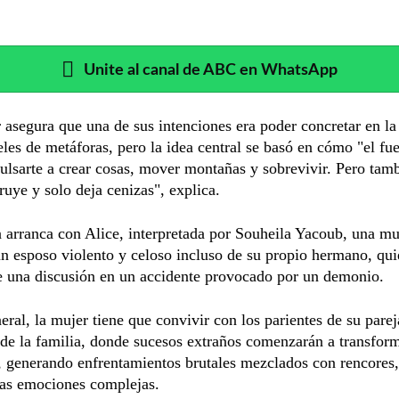
Unite al canal de ABC en WhatsApp
r asegura que una de sus intenciones era poder concretar en la 
eles de metáforas, pero la idea central se basó en cómo "el fu
lsarte a crear cosas, mover montañas y sobrevivir. Pero tamb
ruye y solo deja cenizas", explica.
a arranca con Alice, interpretada por Souheila Yacoub, una mu
un esposo violento y celoso incluso de su propio hermano, qu
e una discusión en un accidente provocado por un demonio.
neral, la mujer tiene que convivir con los parientes de su pare
 de la familia, donde sucesos extraños comenzarán a transform
, generando enfrentamientos brutales mezclados con rencores
ras emociones complejas.