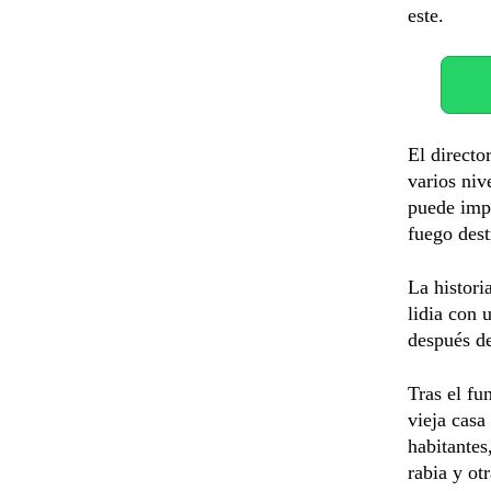
este.
El directo
varios niv
puede impu
fuego dest
La histori
lidia con 
después d
Tras el fu
vieja casa
habitantes
rabia y ot