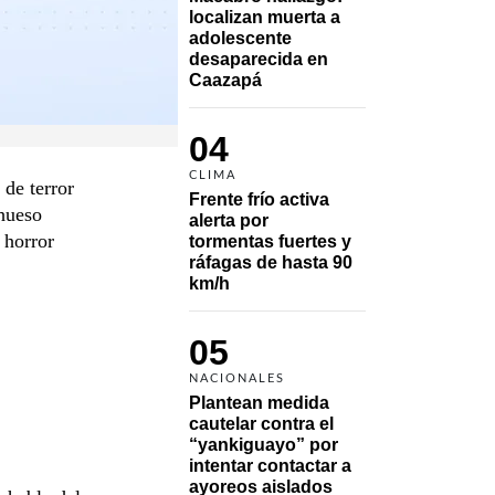
localizan muerta a 
adolescente 
desaparecida en 
Caazapá 
04
CLIMA
 de terror
Frente frío activa 
 hueso
alerta por 
 horror
tormentas fuertes y 
ráfagas de hasta 90 
km/h
05
NACIONALES
Plantean medida 
cautelar contra el 
“yankiguayo” por 
intentar contactar a 
ayoreos aislados