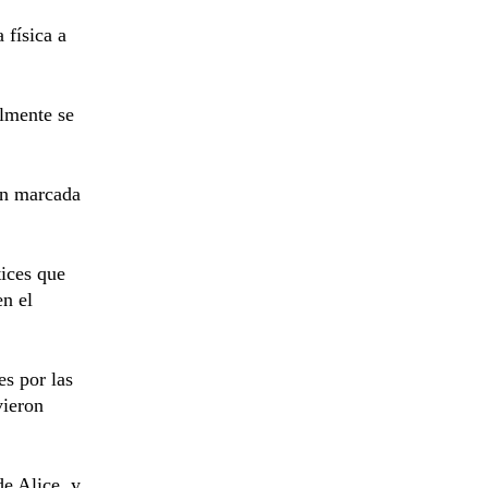
 física a
almente se
ón marcada
tices que
en el
es por las
vieron
e Alice, y