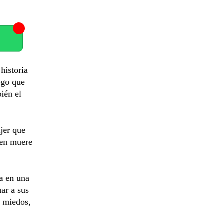
historia
ego que
ién el
jer que
ien muere
ja en una
ar a sus
, miedos,