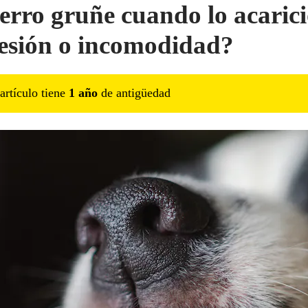
erro gruñe cuando lo acarici
esión o incomodidad?
artículo tiene
1
año
de antigüedad