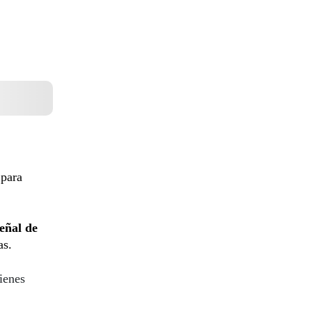
 para
eñal de
as.
ienes