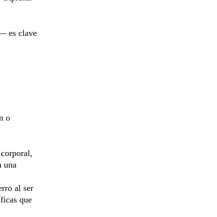
l— es clave
n o
 corporal,
a una
rro al ser
íficas que