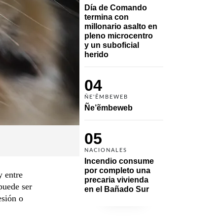
Día de Comando 
termina con 
millonario asalto en 
pleno microcentro 
y un suboficial 
herido
04
ÑE'ẼMBEWEB
Ñe’ẽmbeweb
05
NACIONALES
Incendio consume 
por completo una 
y entre
precaria vivienda 
puede ser
en el Bañado Sur
esión o