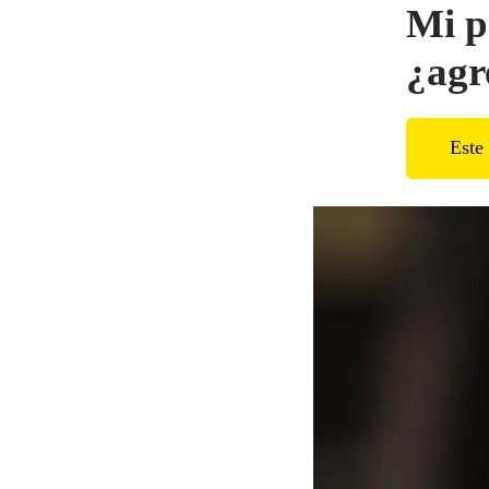
Mi p
¿agr
Este 