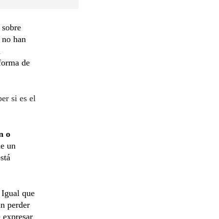
 sobre
 no han
a
 forma de
er si es el
n o
de un
stá
 Igual que
n perder
e expresar