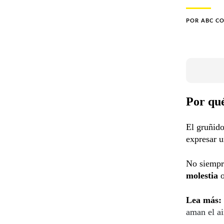
POR
ABC C
Por qué
El gruñid
expresar u
No siempre
molestia
o
Lea más:
aman el ai