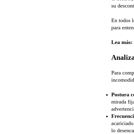
su descont
En todos l
para enten
Lea más:
Analiza
Para compr
incomodida
Postura c
mirada fij
advertenci
Frecuenci
acariciado
lo desenc