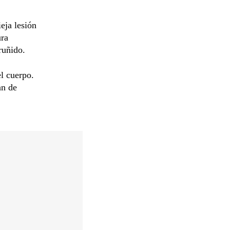
eja lesión
ura
ruñido.
l cuerpo.
an de