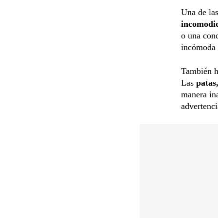
Una de la
incomodid
o una cond
incómoda p
También ha
Las
patas,
manera in
advertenci