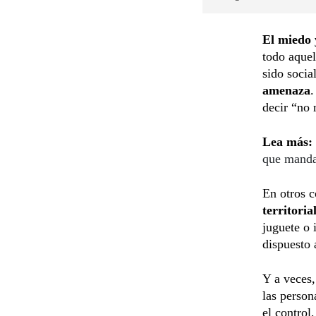
El miedo 
todo aquel
sido socia
amenaza
.
decir “no 
Lea más:
que manda
En otros c
territoria
juguete o 
dispuesto 
Y a veces
las perso
el control