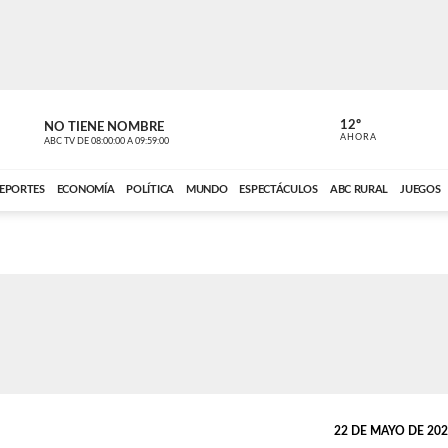
12º
NO TIENE NOMBRE
NO TIENE 
AHORA
ABC TV
DE
08:00:00
A
09:59:00
ABC CARDINAL 
EPORTES
ECONOMÍA
POLÍTICA
MUNDO
ESPECTÁCULOS
ABC RURAL
JUEGOS
22 DE MAYO DE 2025