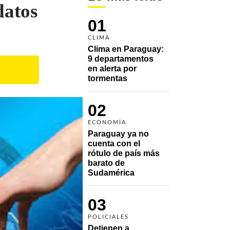
datos
01
CLIMA
Clima en Paraguay: 
9 departamentos 
en alerta por 
tormentas
02
ECONOMÍA
Paraguay ya no 
cuenta con el 
rótulo de país más 
barato de 
Sudamérica
03
POLICIALES
Detienen a 