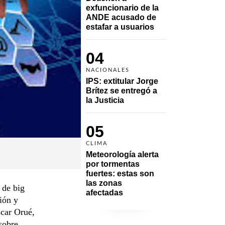
exfuncionario de la 
ANDE acusado de 
estafar a usuarios
04
NACIONALES
IPS: extitular Jorge 
Brítez se entregó a 
la Justicia
05
CLIMA
Meteorología alerta 
por tormentas 
fuertes: estas son 
las zonas 
 de big
afectadas
ción y
scar Orué,
 sobre