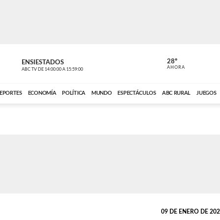
28º
ENSIESTADOS
PERIODÍST
AHORA
ABC TV
DE
14:00:00
A
15:59:00
ABC CARDINAL 
EPORTES
ECONOMÍA
POLÍTICA
MUNDO
ESPECTÁCULOS
ABC RURAL
JUEGOS
09 DE ENERO DE 2020