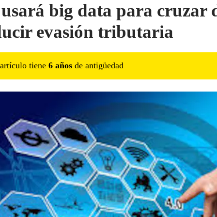
usará big data para cruzar 
ducir evasión tributaria
artículo tiene
6
año
s
de antigüedad