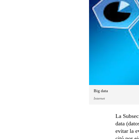
Big data
Internet
La Subsecr
data (dato
evitar la 
citó por e