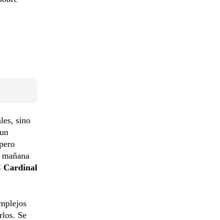
les, sino
(un
 pero
a mañana
 Cardinal
omplejos
rlos. Se