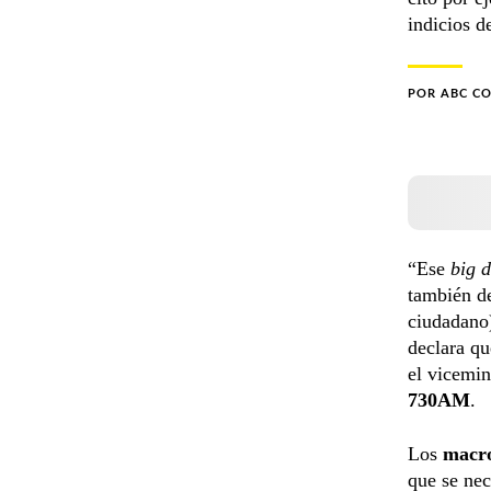
indicios d
POR
ABC C
“Ese
big 
también d
ciudadano)
declara qu
el vicemin
730AM
.
Los
macr
que se nec