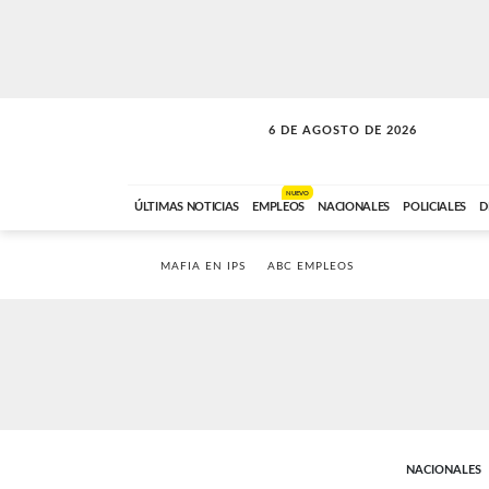
6 DE AGOSTO DE 2026
A DE LA TARDE
ABC FM
12:00 A 14:59
NUEVO
ÚLTIMAS NOTICIAS
EMPLEOS
NACIONALES
POLICIALES
D
MAFIA EN IPS
ABC EMPLEOS
NACIONALES