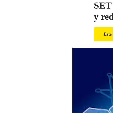
SET 
y re
Este 