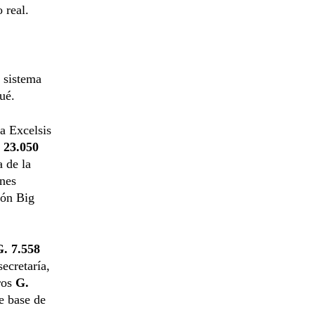
 real.
 sistema
ué.
a Excelsis
 23.050
a de la
ones
ión Big
G. 7.558
ecretaría,
tros
G.
de base de