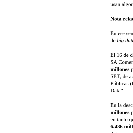
usan algor
Nota rela
En ese sen
de
big dat
El 16 de d
SA Comerci
millones
p
SET, de a
Públicas (
Data”.
En la desc
millones
en tanto q
6.436 mil