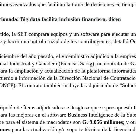
itmos avanzados que facilitan la toma de decisiones en tiempo
cionada:
Big data facilita inclusión financiera, dicen
tido, la SET comprará equipos y un software para ejecutar un
a
y hacer un control cruzado de los contribuyentes, detalló Or
iciembre del año pasado, el viceministro adjudicó a la empres
al Industrial y Ganadera (Excelsis Sacig), un contrato de
G.
ara la ampliación y actualización de la plataforma informátic
cuerdo a
información
de la Dirección Nacional de Contrataci
DNCP). El contrato también incluye la adquisición de “Soluc
ripción de ítems adjudicados se desglosa que se presupuesta
para las mejoras en el software Business Inteligence de la Subs
ue para el sistema de macrodatos son
G. 9.056 millones
; y o
lones
para la actualización y/o soporte técnico de la licencia 