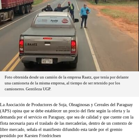
Foto obtenida desde un camión de la empresa Raatz, que tenía por delante
una camioneta de la misma empresa, al tiempo de ser retenido por los
camioneros. Gentileza UGP.
La Asociación de Productores de Soja, Oleaginosas y Cereales del Paraguay
(APS) opina que se debe establecer un precio del flete según la oferta y la
demanda por el servicio en Paraguay, que sea de calidad y que cuente con la
flota necesaria para el traslado de las mercaderías, dentro de un contexto de
libre mercado, señala el manifiesto difundido esta tarde por el gremio
presidido por Karsten Friedrichsen