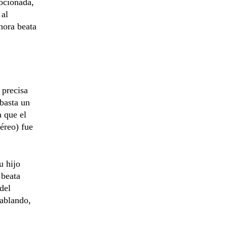
ocionada,
 al
hora beata
 precisa
 basta un
a que el
éreo) fue
u hijo
 beata
del
hablando,