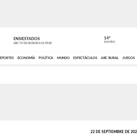
14º
ENSIESTADOS
VOCES DEL
AHORA
ABC TV
DE
00:00:00
A
01:59:00
ABC CARDINAL 
EPORTES
ECONOMÍA
POLÍTICA
MUNDO
ESPECTÁCULOS
ABC RURAL
JUEGOS
22 DE SEPTIEMBRE DE 2021