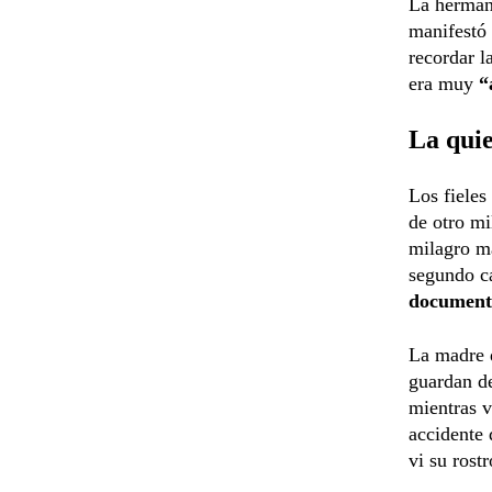
La herman
manifestó 
recordar l
era muy
“
La quie
Los fieles
de otro mi
milagro má
segundo ca
documenta
La madre d
guardan de
mientras v
accidente 
vi su rost