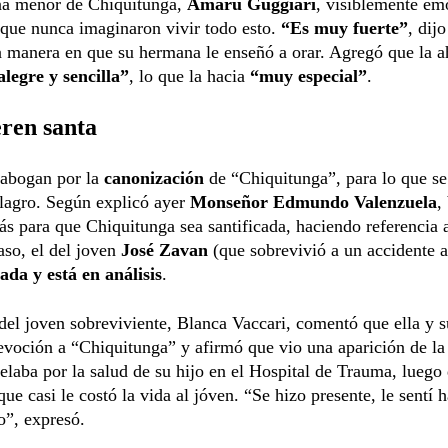
a menor de Chiquitunga,
Amarú Guggiari
, visiblemente em
que nunca imaginaron vivir todo esto.
“Es muy fuerte”
, dijo
a manera en que su hermana le enseñó a orar. Agregó que la a
alegre y sencilla”
, lo que la hacia
“muy especial”
.
ren santa
 abogan por la
canonización
de “Chiquitunga”, para lo que se
lagro. Según explicó ayer
Monseñor Edmundo Valenzuela
,
s para que Chiquitunga sea santificada, haciendo referencia 
so, el del joven
José Zavan
(que sobrevivió a un accidente a
da y está en análisis
.
el joven sobreviviente, Blanca Vaccari, comentó que ella y s
voción a “Chiquitunga” y afirmó que vio una aparición de la
elaba por la salud de su hijo en el Hospital de Trauma, luego 
que casi le costó la vida al jóven. “Se hizo presente, le sentí 
ro”, expresó.