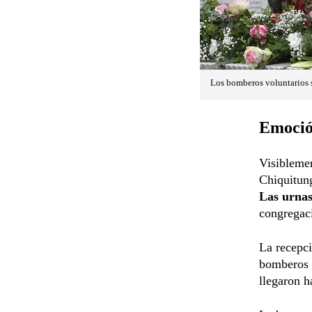
Los bomberos voluntarios s
Emoción
Visiblemen
Chiquitung
Las urnas
congregaci
La recepc
bomberos v
llegaron h