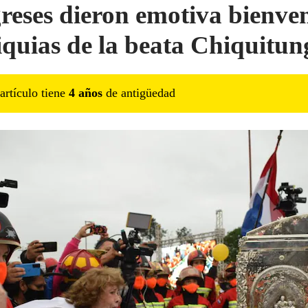
greses dieron emotiva bienve
liquias de la beata Chiquitun
artículo tiene
4
año
s
de antigüedad