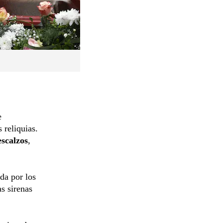
e
 reliquias.
scalzos
,
da por los
as sirenas