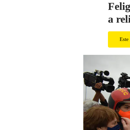
Feli
a re
Este 