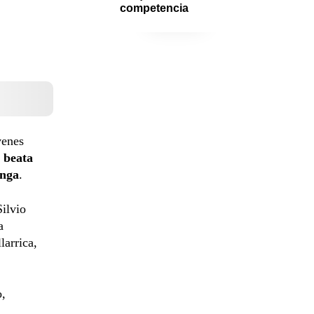
competencia
venes
a
beata
unga
.
Silvio
a
larrica,
o,