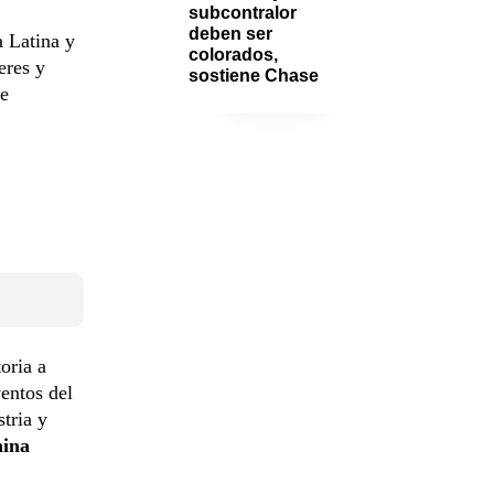
subcontralor 
deben ser 
 Latina y
colorados, 
eres y
sostiene Chase
e
oria a
ventos del
tria y
hina