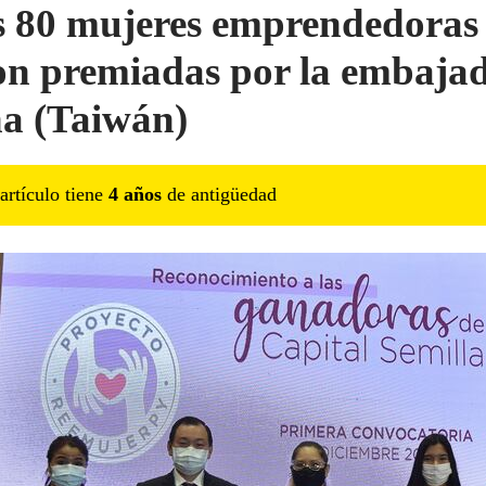
 80 mujeres emprendedoras
on premiadas por la embaja
a (Taiwán)
artículo tiene
4
año
s
de antigüedad