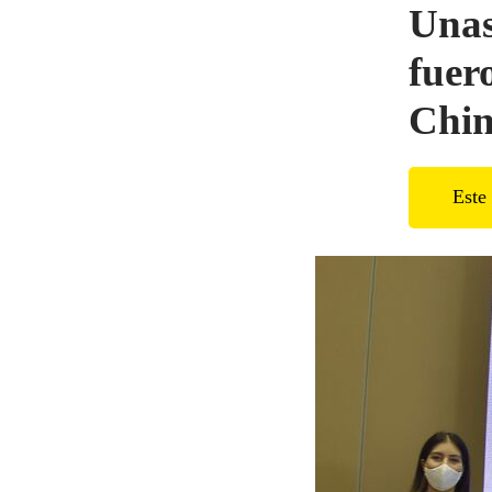
Unas
fuer
Chin
Este 