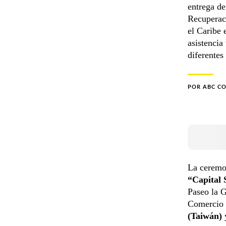
entrega de
Recuperac
el Caribe
asistenci
diferentes
POR
ABC C
La ceremon
“Capital
Paseo la G
Comercio 
(Taiwán)
y