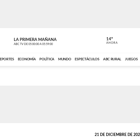
14º
LA PRIMERA MAÑANA
LA PRIMER
AHORA
ABC TV
DE
05:00:00
A
05:59:00
ABC CARDINAL 
EPORTES
ECONOMÍA
POLÍTICA
MUNDO
ESPECTÁCULOS
ABC RURAL
JUEGOS
21 DE DICIEMBRE DE 2021