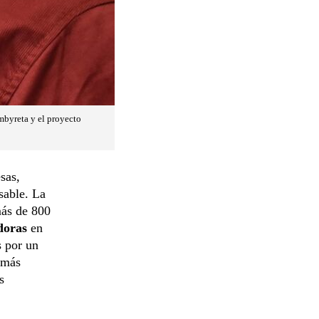
mbyreta y el proyecto
sas,
sable. La
más de 800
edoras
en
s por un
emás
s