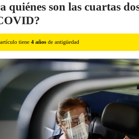
a quiénes son las cuartas dos
iCOVID?
artículo tiene
4
año
s
de antigüedad