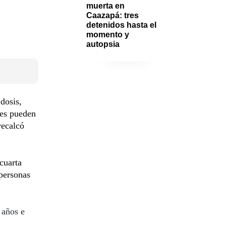
muerta en 
Caazapá: tres 
detenidos hasta el 
momento y 
autopsia
dosis,
nes pueden
recalcó
cuarta
 personas
 años e