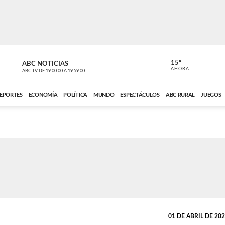
15º
ABC NOTICIAS
CARDINAL 
AHORA
ABC TV
DE
19:00:00
A
19:59:00
ABC CARDINAL 
EPORTES
ECONOMÍA
POLÍTICA
MUNDO
ESPECTÁCULOS
ABC RURAL
JUEGOS
01 DE ABRIL DE 2022