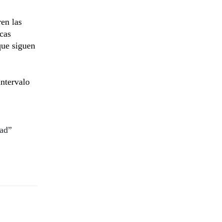
en las
cas
que siguen
intervalo
dad”