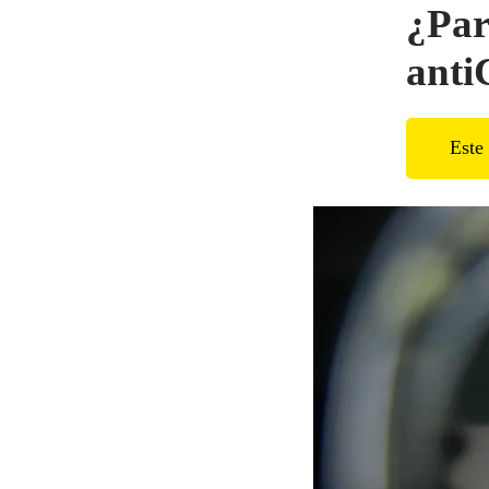
¿Par
ant
Este 