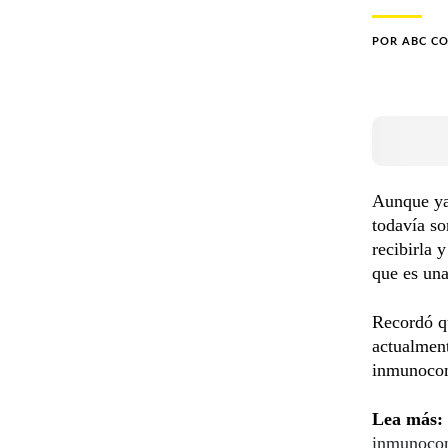
POR
ABC C
Aunque ya 
todavía so
recibirla 
que es una
Recordó qu
actualment
inmunocomp
Lea más:
inmunoco