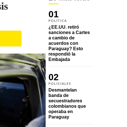
is
01
POLÍTICA
¿EE.UU. retiró 
sanciones a Cartes 
a cambio de 
acuerdos con 
Paraguay? Esto 
respondió la 
Embajada
02
POLICIALES
Desmantelan 
banda de 
secuestradores 
colombianos que 
operaba en 
Paraguay