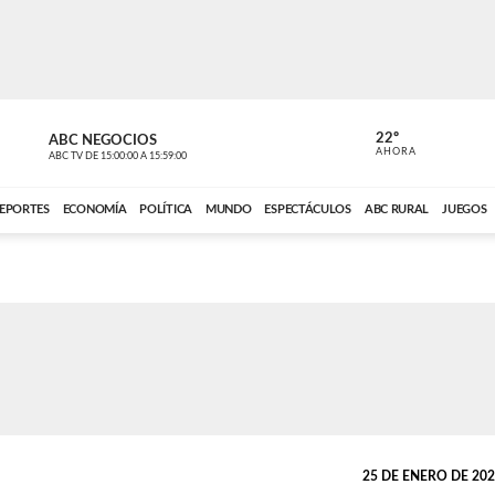
22º
ABC NEGOCIOS
POLIDEPOR
AHORA
ABC TV
DE
15:00:00
A
15:59:00
ABC CARDINAL 
EPORTES
ECONOMÍA
POLÍTICA
MUNDO
ESPECTÁCULOS
ABC RURAL
JUEGOS
25 DE ENERO DE 2023