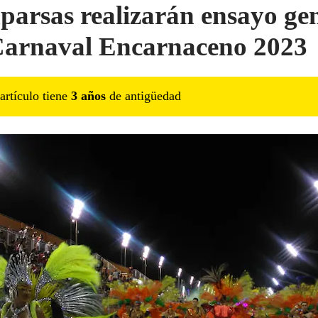
arsas realizarán ensayo ge
Carnaval Encarnaceno 2023
artículo tiene
3
año
s
de antigüedad