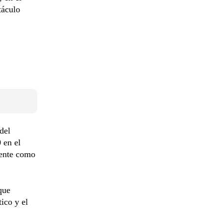
táculo
del
 en el
ente como
que
ico y el