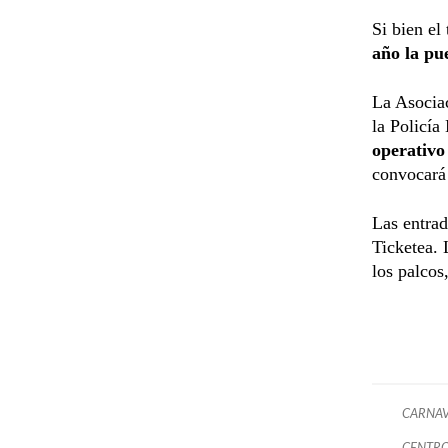
Si bien el
año la pu
La Asociac
la Policía
operativo
convocará 
Las entrad
Ticketea. 
los palcos
CARNAV
CENTRO