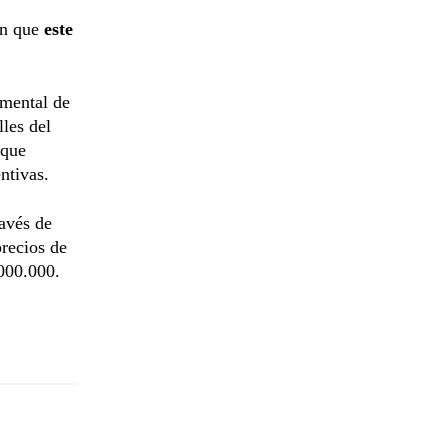
an que
este
amental de
lles del
 que
ntivas.
ravés de
precios de
.000.000.