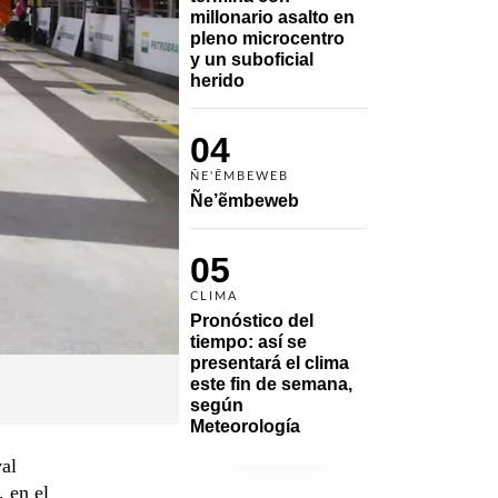
millonario asalto en 
pleno microcentro 
y un suboficial 
herido
04
ÑE'ẼMBEWEB
Ñe’ẽmbeweb
05
CLIMA
Pronóstico del 
tiempo: así se 
presentará el clima 
este fin de semana, 
según 
Meteorología
al
 en el