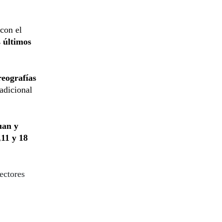
con el
s últimos
reografías
adicional
uan y
,11 y 18
ectores