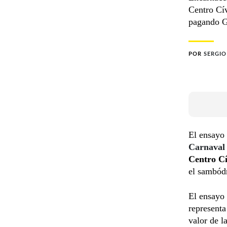
Centro Cív
pagando G
POR
SERGI
El ensayo 
Carnaval
Centro Cí
el sambód
El ensayo 
representa
valor de l