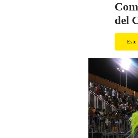
Comp
del 
Este 