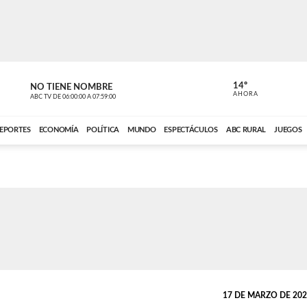
14º
NO TIENE NOMBRE
ABC RURAL
AHORA
ABC TV
DE
06:00:00
A
07:59:00
ABC CARDINAL 
EPORTES
ECONOMÍA
POLÍTICA
MUNDO
ESPECTÁCULOS
ABC RURAL
JUEGOS
17 DE MARZO DE 2023