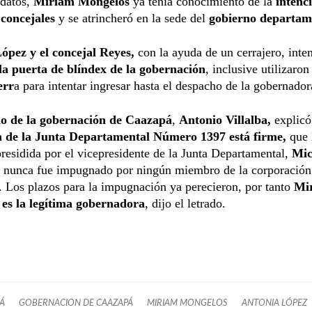
datos,
Miriam Mongelós
ya tenía conocimiento de la
intenc
 concejales
y se atrincheró en la sede del
gobierno departam
ópez y el concejal Reyes,
con la ayuda de un cerrajero, inte
 la puerta de blíndex de la gobernación
, inclusive utilizaro
err
a para intentar ingresar hasta el despacho de la gobernador
o de la gobernación de Caazapá
,
Antonio Villalba,
explicó
n de la Junta Departamental Número 1397 está firme,
que 
presidida por el vicepresidente de la Junta Departamental,
Mic
nunca fue impugnado por ningún miembro de la corporación
a. Los plazos para la impugnación ya perecieron, por tanto
Mi
es la legítima gobernadora
, dijo el letrado.
Á
GOBERNACION DE CAAZAPÁ
MIRIAM MONGELOS
ANTONIA LÓPEZ