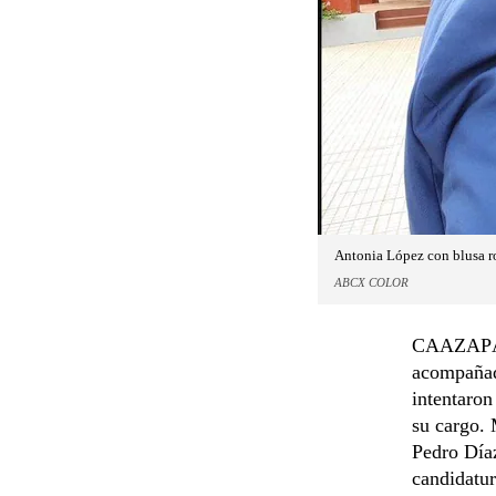
Antonia López con blusa ro
ABCX COLOR
CAAZAPÁ. 
acompañad
intentaro
su cargo.
Pedro Díaz
candidatur