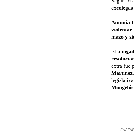
Según los 
excolegas
Antonia L
violentar
mazo y si
El
abogad
resolució
extra fue 
Martínez,
legislativ
Mongelós 
CAAZAP