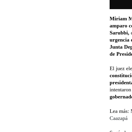
Miriam 
amparo co
Sarubbi,
q
urgencia 
Junta Dep
de Presid
El juez el
constituc
president
intentaron 
gobernad
Lea más:
Caazapá