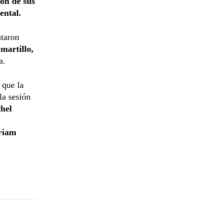
ión de sus
ental.
ntaron
n
martillo,
a.
 que la
la sesión
hel
riam