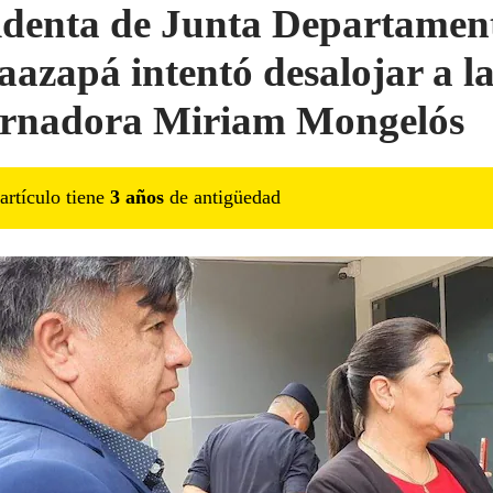
identa de Junta Departamen
aazapá intentó desalojar a l
rnadora Miriam Mongelós
artículo tiene
3
año
s
de antigüedad