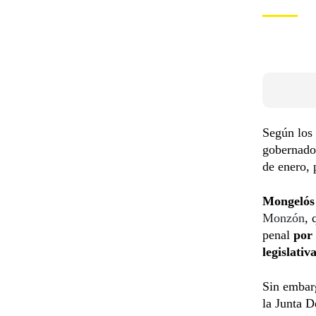
Según los
gobernado
de enero, 
Mongelós
Monzón
, 
penal
por
legislati
Sin emba
la Junta 