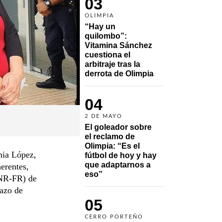
03
OLIMPIA
“Hay un 
quilombo”: 
Vitamina Sánchez 
cuestiona el 
arbitraje tras la 
derrota de Olimpia
04
2 DE MAYO
El goleador sobre 
el reclamo de 
Olimpia: “Es el 
nia López,
fútbol de hoy y hay 
que adaptarnos a 
erentes,
eso”
ANR-FR) de
azo de
05
CERRO PORTEÑO