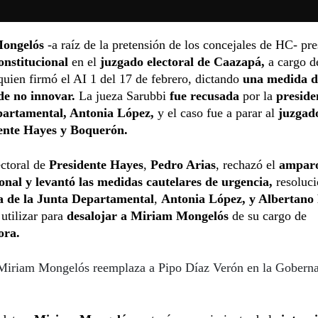
Mongelós
-a raíz de la pretensión de los concejales de HC- pr
nstitucional
en el
juzgado electoral de Caazapá,
a cargo 
uien firmó el AI 1 del 17 de febrero, dictando
una medida d
de no innovar.
La jueza Sarubbi
fue recusada
por la
preside
artamental, Antonia López,
y el caso fue a parar al
juzgado
ente Hayes y Boquerón.
ectoral de
Presidente Hayes
,
Pedro Arias
, rechazó el
ampar
ional y levantó las medidas cautelares de urgencia,
resoluci
a de la Junta Departamental
,
Antonia López, y Albertano
utilizar para
desalojar a Miriam Mongelós
de su cargo de
ora.
Miriam Mongelós reemplaza a Pipo Díaz Verón en la Goberna