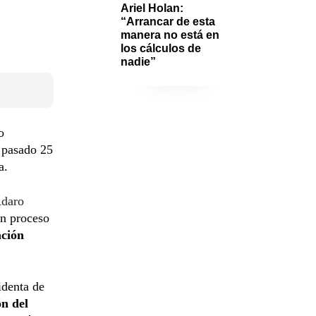
Ariel Holan: 
“Arrancar de esta 
manera no está en 
los cálculos de 
nadie”
o
 pasado 25
a.
daro
n proceso
ación
identa de
ón del