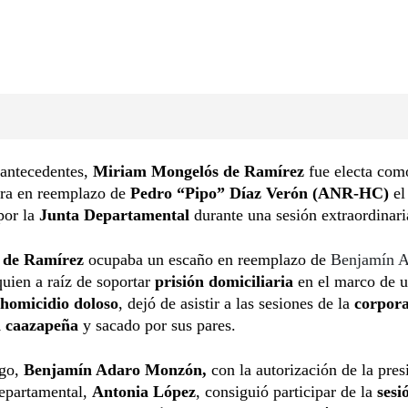
 antecedentes,
Miriam Mongelós de Ramírez
fue electa com
ra en reemplazo de
Pedro “Pipo” Díaz Verón (ANR-HC)
el
por la
Junta Departamental
durante una sesión extraordinari
 de Ramírez
ocupaba un escaño en reemplazo de
Benjamín A
quien a raíz de soportar
prisión domiciliaria
en el marco de u
 homicidio doloso
, dejó de asistir a las sesiones de la
corpor
va caazapeña
y sacado por sus pares.
rgo,
Benjamín Adaro Monzón,
con la autorización de la pres
Departamental,
Antonia López
, consiguió participar de la
sesi