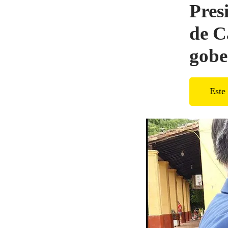
Pres
de C
gobe
Este 