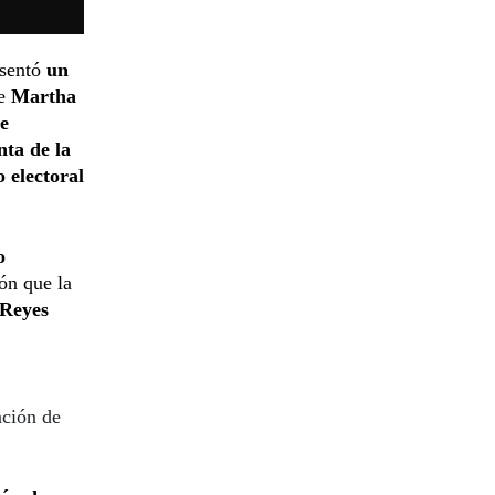
esentó
un
de
Martha
e
nta de la
 electoral
o
ón que la
 Reyes
ción de