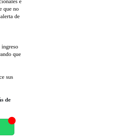
cionales e
te que no
alerta de
l ingreso
erando que
ce sus
ás de