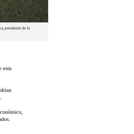
), presidente de la
e esta
ndrían
.
 económico,
ados.