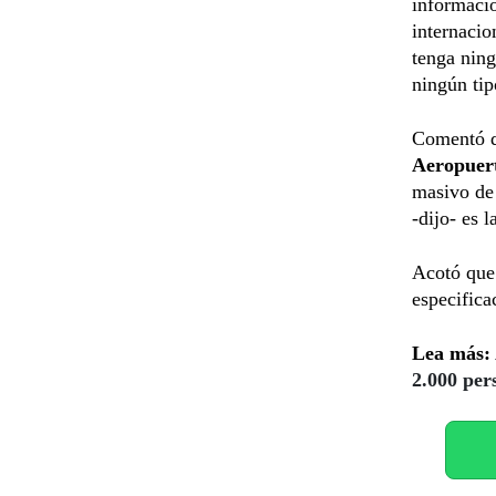
informació
internacio
tenga ning
ningún tip
Comentó qu
Aeropuert
masivo de 
-dijo- es l
Acotó que 
especifica
Lea más:
2.000 per