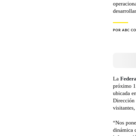
operaciona
desarrolla
POR
ABC C
La
Federa
próximo 1
ubicada en
Dirección 
visitantes
“Nos pone 
dinámica d