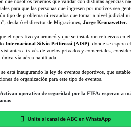
n que nosotros tenemos que validar con distintas agencias na
nales para que las personas que ingresen por motivos sea gen
ún tipo de problema ni recaudos que tomar a nivel judicial ni 
o”, declaró el director de Migraciones,
Jorge Kronawetter
.
e el operativo ya arrancó y que se instalaron refuerzos en el
o Internacional Silvio Pettirossi (AISP)
, donde se espera e
visitantes a través de vuelos privados y comerciales, consid
a única vía aérea habilitada.
se está inaugurando la ley de eventos deportivos, que estable
ciones de organización para este tipo de eventos.
Activan operativo de seguridad por la FIFA: esperan a m
sonas
Unite al canal de ABC en WhatsApp