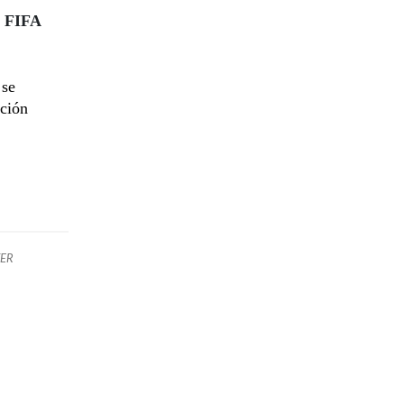
a FIFA
 se
ación
ER