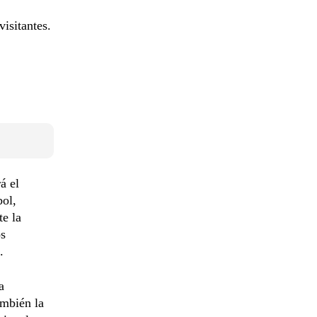
visitantes.
á el
ol,
te la
os
.
a
ambién la