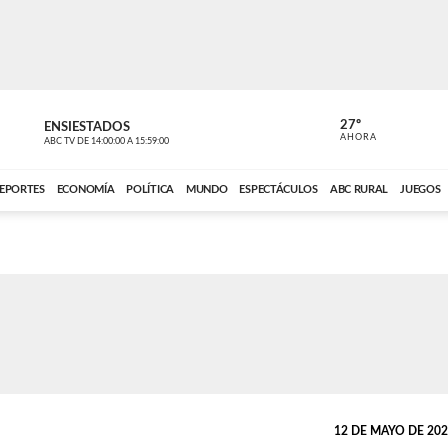
27º
ENSIESTADOS
PERIODÍST
AHORA
ABC TV
DE
14:00:00
A
15:59:00
ABC CARDINAL 
EPORTES
ECONOMÍA
POLÍTICA
MUNDO
ESPECTÁCULOS
ABC RURAL
JUEGOS
12 DE MAYO DE 2025