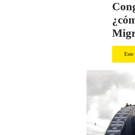
Cong
¿cóm
Migr
Este 