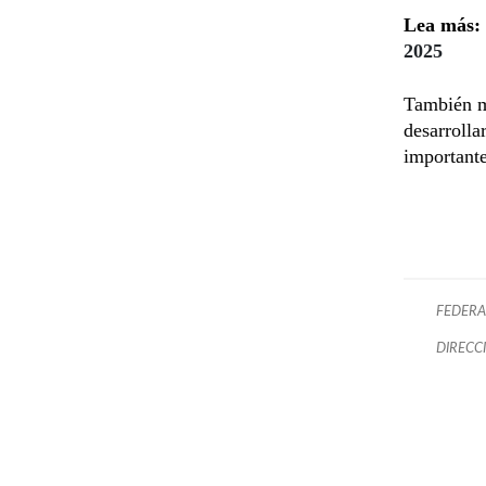
Lea más:
2025
También m
desarrolla
importante
FEDERA
DIRECC