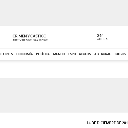
26º
CRIMEN Y CASTIGO
NOTICIERO
AHORA
ABC TV
DE
18:00:00
A
18:59:00
ABC CARDINAL 
EPORTES
ECONOMÍA
POLÍTICA
MUNDO
ESPECTÁCULOS
ABC RURAL
JUEGOS
14 DE DICIEMBRE DE 2015