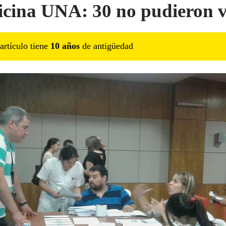
cina UNA: 30 no pudieron v
artículo tiene
10
año
s
de antigüedad