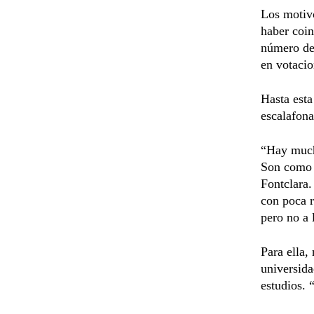
Los motivo
haber coin
número de
en votacio
Hasta esta
escalafona
“Hay much
Son como 
Fontclara.
con poca r
pero no a 
Para ella,
universida
estudios. 