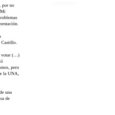
, por no
“Mi
problemas
mentación.
o
Castillo.
 votar (…)
tó
amos, pero
de la UNA,
 de una
asa de