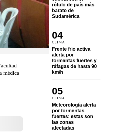
rótulo de país más 
barato de 
Sudamérica
04
CLIMA
Frente frío activa 
alerta por 
tormentas fuertes y 
Facultad
ráfagas de hasta 90 
km/h
la médica
05
CLIMA
Meteorología alerta 
por tormentas 
fuertes: estas son 
las zonas 
afectadas