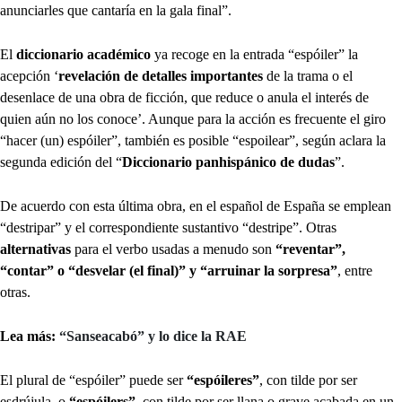
anunciarles que cantaría en la gala final”.
El
diccionario académico
ya recoge en la entrada “espóiler” la
acepción ‘
revelación de detalles importantes
de la trama o el
desenlace de una obra de ficción, que reduce o anula el interés de
quien aún no los conoce’. Aunque para la acción es frecuente el giro
“hacer (un) espóiler”, también es posible “espoilear”, según aclara la
segunda edición del “
Diccionario panhispánico de dudas
”.
De acuerdo con esta última obra, en el español de España se emplean
“destripar” y el correspondiente sustantivo “destripe”. Otras
alternativas
para el verbo usadas a menudo son
“reventar”,
“contar” o “desvelar (el final)” y “arruinar la sorpresa”
, entre
otras.
Lea más:
“Sanseacabó” y lo dice la RAE
El plural de “espóiler” puede ser
“espóileres”
, con tilde por ser
esdrújula, o
“espóilers”
, con tilde por ser llana o grave acabada en un