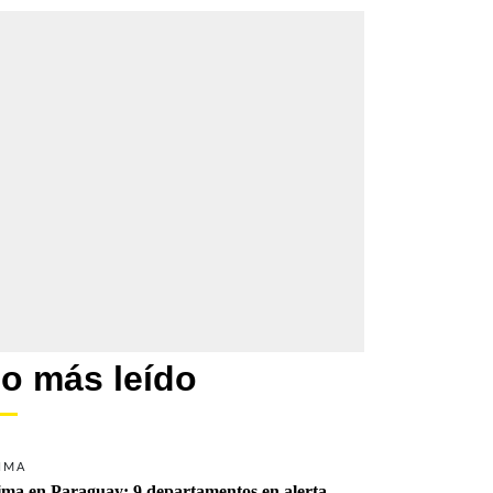
o más leído
IMA
ima en Paraguay: 9 departamentos en alerta 