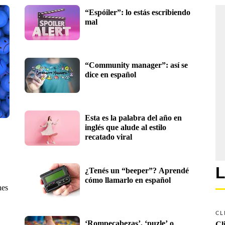
“Espóiler”: lo estás escribiendo 
mal
“Community manager”: así se 
dice en español 
Esta es la palabra del año en 
inglés que alude al estilo 
recatado viral
L
¿Tenés un “beeper”? Aprendé 
cómo llamarlo en español
nes
CL
‘Rompecabezas’, ‘puzle’ o 
Cl