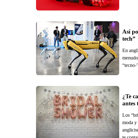
Así po
tech”
En angli
menudo t
“tecno-”
¿Te ca
Los “bri
moda y 
anglicis
te cont