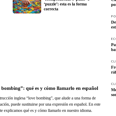
‘puzzle’: esta es la forma 
po
correcta
PO
De
es
EC
Pa
ba
CL
Fr
rá
CL
 bombing”: qué es y cómo llamarlo en español
Me
so
trucción inglesa “love bombing”, que alude a una forma de
ción, puede sustituirse por una expresión en español. En este
 te explicamos qué es y cómo llamarlo en nuestro idioma.