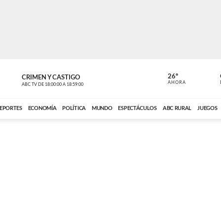
26º
CRIMEN Y CASTIGO
NOTICIERO
AHORA
ABC TV
DE
18:00:00
A
18:59:00
ABC CARDINAL 
EPORTES
ECONOMÍA
POLÍTICA
MUNDO
ESPECTÁCULOS
ABC RURAL
JUEGOS