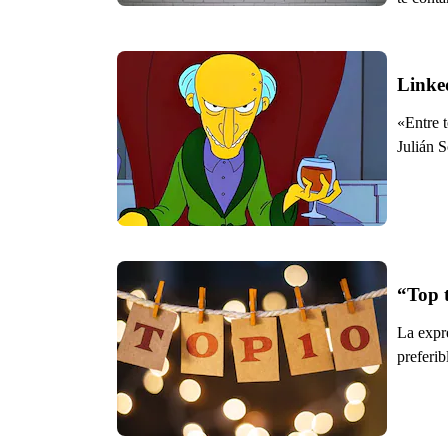
«Entre t
Julián S
“Top t
La expr
preferib