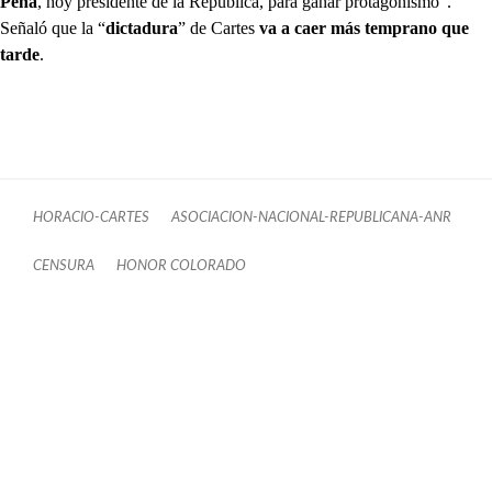
Peña
, hoy presidente de la República, para ganar protagonismo”.
Señaló que la “
dictadura
” de Cartes
va a caer más temprano que
tarde
.
HORACIO-CARTES
ASOCIACION-NACIONAL-REPUBLICANA-ANR
CENSURA
HONOR COLORADO