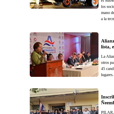
el Show
los soci
mano de
a la tec
Alianz
La Alian
otros pa
45 candi
lugares.
Inscri
Ñeem
PILAR. 