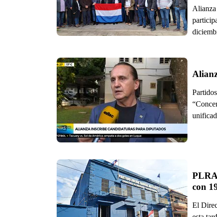
Alianza
particip
diciemb
Alian
Partidos
“Concer
unifica
PLRA a
con 1
El Dire
esta tar