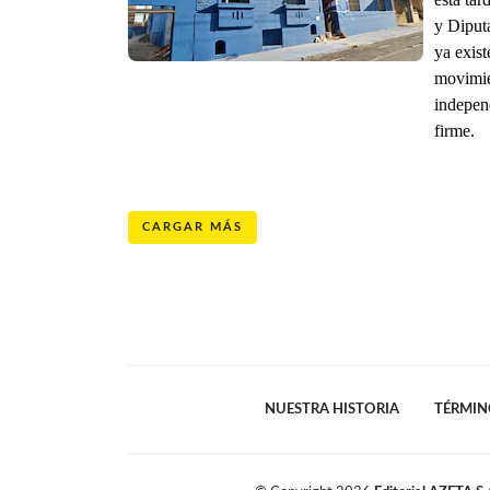
y Diput
ya exist
movimie
independ
firme.
CARGAR MÁS
NUESTRA HISTORIA
TÉRMIN