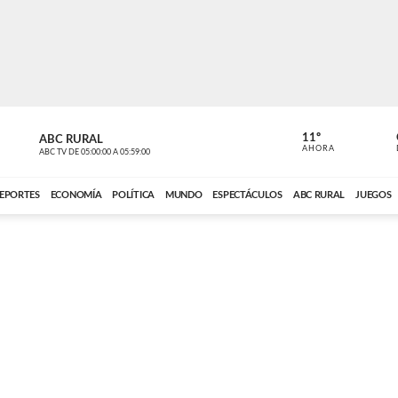
11º
ABC RURAL
CONTACTO
AHORA
ABC TV
DE
05:00:00
A
05:59:00
ABC CARDINAL 
EPORTES
ECONOMÍA
POLÍTICA
MUNDO
ESPECTÁCULOS
ABC RURAL
JUEGOS