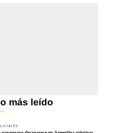
o más leído
LICIALES
 paraguayo desaparece en Argentina mientras 