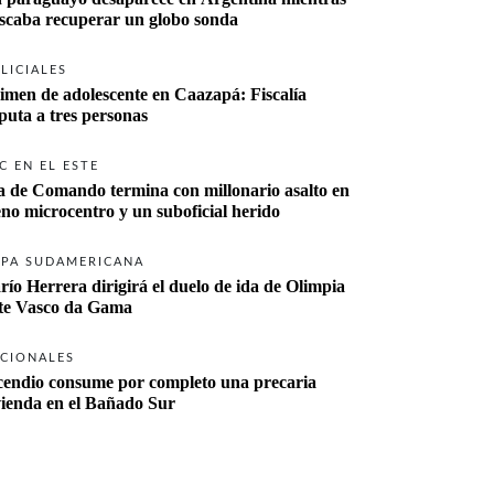
buscaba recuperar un globo sonda 
LICIALES
imen de adolescente en Caazapá: Fiscalía 
imputa a tres personas 
C EN EL ESTE
a de Comando termina con millonario asalto en 
eno microcentro y un suboficial herido
PA SUDAMERICANA
río Herrera dirigirá el duelo de ida de Olimpia 
ante Vasco da Gama 
CIONALES
cendio consume por completo una precaria 
vienda en el Bañado Sur