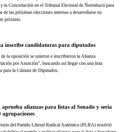
 y la Concertación en el Tribunal Electoral de Ñeembucú para
ar de las próximas elecciones internas a desarrollarse en
re próximo.
za inscribe candidaturas para diputados
 de la oposición se unieron e inscribieron la Alianza
tación por Asunción”, buscando así llegar con una lista
da para la Cámara de Diputados.
prueba alianzas para listas al Senado y sería 
9 agrupaciones
ctorio del Partido Liberal Radical Auténtico (PLRA) resolvió
de habilitar al partido a realizar alianzas para la lista a Senadores