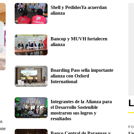
Shell y PedidosYa acuerdan 
alianza
Bancop y MUVH fortalecen 
alianza
Boarding Pass sella importante 
alianza con Oxford 
International
L
Integrantes de la Alianza para 
el Desarrollo Sostenible 
mostraron sus logros y 
resultados
as
PO
one
Banco Central de Paraguay y 
Un