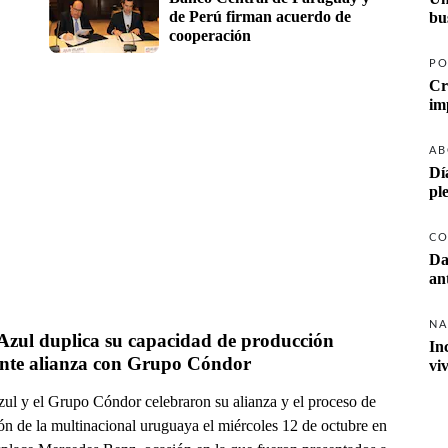
de Perú firman acuerdo de 
cooperación
PO
Cr
AB
Dí
pl
CO
Da
NA
Azul duplica su capacidad de producción 
In
nte alianza con Grupo Cóndor
vi
zul y el Grupo Cóndor celebraron su alianza y el proceso de
ón de la multinacional uruguaya el miércoles 12 de octubre en