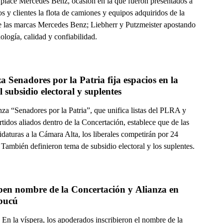
place Mercedes Benz, ocasión en la que fueron presentados a
os y clientes la flota de camiones y equipos adquiridos de la
 las marcas Mercedes Benz; Liebherr y Putzmeister apostando
nología, calidad y confiabilidad.
a Senadores por la Patria fija espacios en la 
lista, el subsidio electoral y suplentes  
za “Senadores por la Patria”, que unifica listas del PLRA y
rtidos aliados dentro de la Concertación, establece que de las
daturas a la Cámara Alta, los liberales competirán por 24
 También definieron tema de subsidio electoral y los suplentes.
ben nombre de la Concertación y Alianza en 
bucú
En la víspera, los apoderados inscribieron el nombre de la