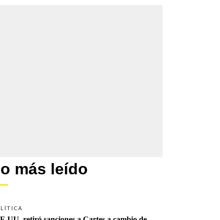
o más leído
LÍTICA
E.UU. retiró sanciones a Cartes a cambio de 