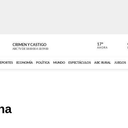
17º
CRIMEN Y CASTIGO
NOTICIERO
AHORA
ABC TV
DE
18:00:00
A
18:59:00
ABC CARDINAL 
EPORTES
ECONOMÍA
POLÍTICA
MUNDO
ESPECTÁCULOS
ABC RURAL
JUEGOS
na