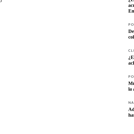
o
ac
Em
PO
De
co
CL
¿E
ac
PO
Mu
la
NA
Ad
ha