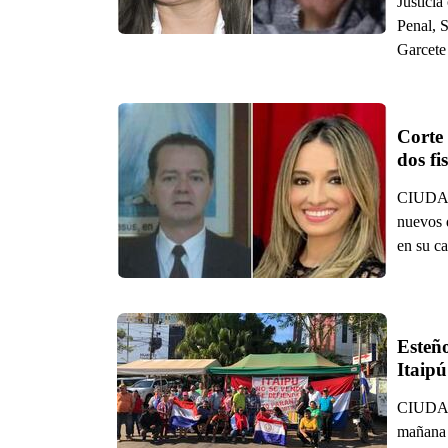
Justicia
Penal, 
Garcete
Corte 
dos fi
CIUDAD
nuevos 
en su ca
Esteño
I
CIUDAD
mañana 