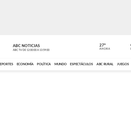
27º
ABC NOTICIAS
CARDINAL 
AHORA
ABC TV
DE
12:00:00
A
13:59:00
ABC CARDINAL 
EPORTES
ECONOMÍA
POLÍTICA
MUNDO
ESPECTÁCULOS
ABC RURAL
JUEGOS