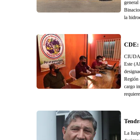
general 
Binacio
la hidro
CIUDAD
Este (A
designa
Región 4
cargo im
requiere
Tendr
La Itaip