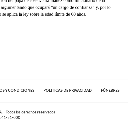
ción del papá de José María Ibáñez como funcionario de la
, argumentando que ocupará “un cargo de confianza” y, por lo
o se aplica la ley sobre la edad límite de 60 años.
OS Y CONDICIONES
POLITICAS DE PRIVACIDAD
FÚNEBRES
A.
- Todos los derechos reservados
l: 41-51-000