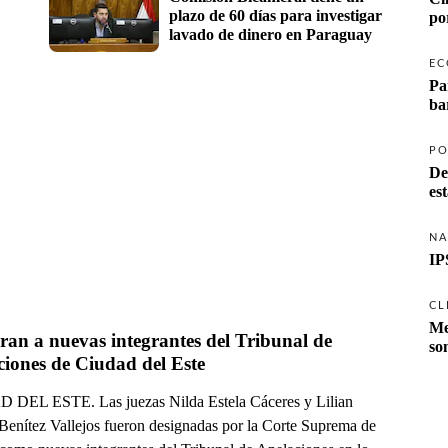
plazo de 60 días para investigar 
po
lavado de dinero en Paraguay
EC
Pa
ba
PO
De
es
NA
IP
CL
Me
an a nuevas integrantes del Tribunal de 
so
ciones de Ciudad del Este
DEL ESTE. Las juezas Nilda Estela Cáceres y Lilian
Benítez Vallejos fueron designadas por la Corte Suprema de