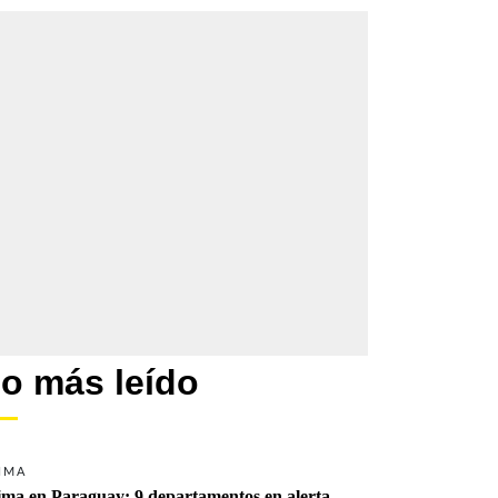
o más leído
IMA
ima en Paraguay: 9 departamentos en alerta 