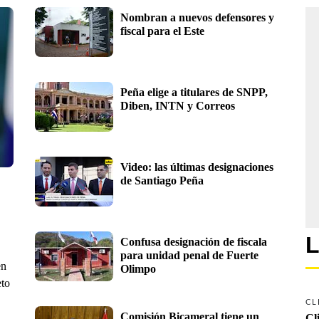
Nombran a nuevos defensores y 
fiscal para el Este
Peña elige a titulares de SNPP, 
Diben, INTN y Correos 
Video: las últimas designaciones 
de Santiago Peña 
L
Confusa designación de fiscala 
para unidad penal de Fuerte 
en
Olimpo
eto
CL
Comisión Bicameral tiene un 
Cl