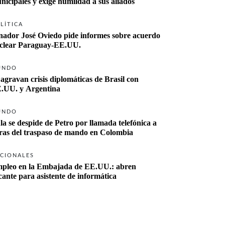
nicipales y exige humildad a sus aliados
LÍTICA
nador José Oviedo pide informes sobre acuerdo 
clear Paraguay-EE.UU.
UNDO
 agravan crisis diplomáticas de Brasil con 
.UU. y Argentina
UNDO
la se despide de Petro por llamada telefónica a 
ras del traspaso de mando en Colombia
CIONALES
pleo en la Embajada de EE.UU.: abren 
cante para asistente de informática