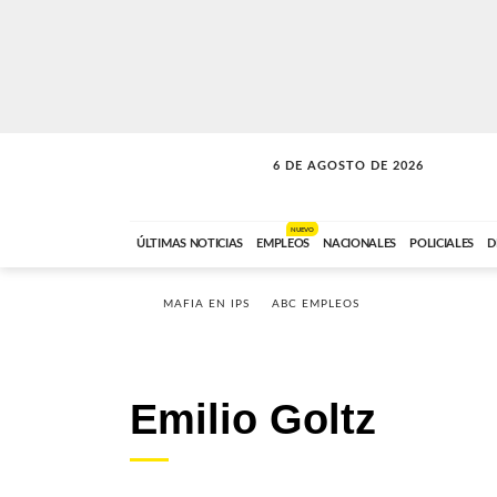
6 DE AGOSTO DE 2026
SOLO MÚSICA
ABC FM
00:00 A 05:59
NUEVO
ÚLTIMAS NOTICIAS
EMPLEOS
NACIONALES
POLICIALES
D
MAFIA EN IPS
ABC EMPLEOS
Emilio Goltz