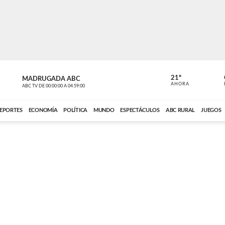
21º
MADRUGADA ABC
MADRUGAD
AHORA
ABC TV
DE
00:00:00
A
04:59:00
ABC CARDINAL 
EPORTES
ECONOMÍA
POLÍTICA
MUNDO
ESPECTÁCULOS
ABC RURAL
JUEGOS