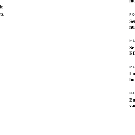
mu
do
tz
PO
Se
nu
M
Se
EE
M
Lu
ho
NA
Em
va