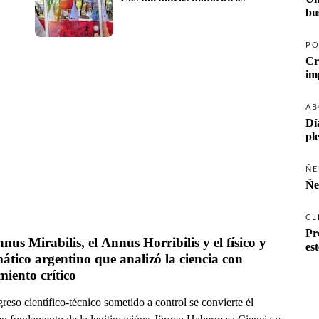
PO
Cr
AB
Dí
pl
ÑE
Ñe
CL
Pr
nus Mirabilis, el Annus Horribilis y el físico y 
es
tico argentino que analizó la ciencia con 
iento crítico
reso científico-técnico sometido a control se convierte él