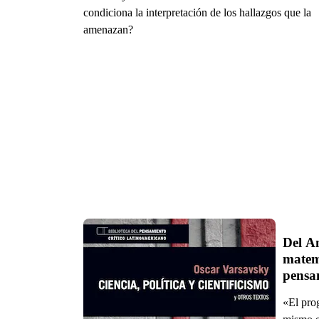
condiciona la interpretación de los hallazgos que la
amenazan?
Del An
matemá
pensam
«El prog