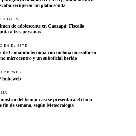
buscaba recuperar un globo sonda 
LICIALES
imen de adolescente en Caazapá: Fiscalía 
imputa a tres personas 
C EN EL ESTE
a de Comando termina con millonario asalto en 
eno microcentro y un suboficial herido
'ẼMBEWEB
’ẽmbeweb
IMA
onóstico del tiempo: así se presentará el clima 
te fin de semana, según Meteorología