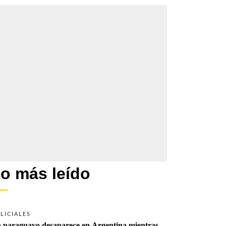
o más leído
LICIALES
 paraguayo desaparece en Argentina mientras 