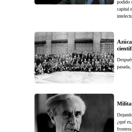
podido s
capital 
intelect
Azúcar
cientí
Después
pasada, 
Milita
Dejando 
¿qué es,
frontera