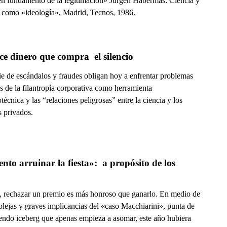
n fundamento de la legitimación» Jürgen Habermas: Ciencia y
 como «ideología», Madrid, Tecnos, 1986.
ce dinero que compra  el silencio
ie de escándalos y fraudes obligan hoy a enfrentar problemas
s de la filantropía corporativa como herramienta
écnica y las “relaciones peligrosas” entre la ciencia y los
s privados.
to arruinar la fiesta»:  a propósito de los 
, rechazar un premio es más honroso que ganarlo. En medio de
plejas y graves implicancias del «caso Macchiarini», punta de
endo iceberg que apenas empieza a asomar, este año hubiera