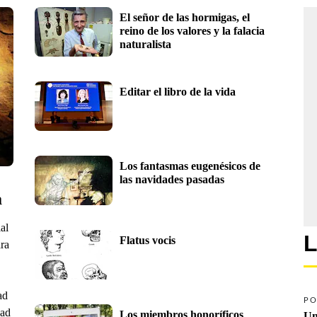
El señor de las hormigas, el 
reino de los valores y la falacia 
naturalista
Editar el libro de la vida
Los fantasmas eugenésicos de 
las navidades pasadas
a
al
L
Flatus vocis
ara
ad
PO
dad
Los miembros honoríficos
Un