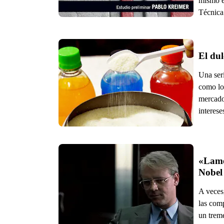
mismo e
Técnica
El dul
Una ser
como lo
mercadot
interese
«Lamen
Nobel
A veces
las com
un trem