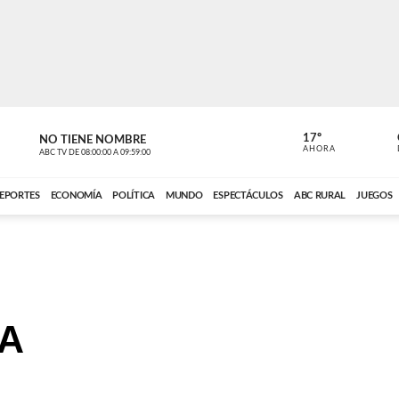
17º
NO TIENE NOMBRE
NO TIENE 
AHORA
ABC TV
DE
08:00:00
A
09:59:00
ABC CARDINAL 
EPORTES
ECONOMÍA
POLÍTICA
MUNDO
ESPECTÁCULOS
ABC RURAL
JUEGOS
A