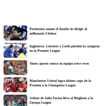
Pochettino asume el desafío de dirigir al 
millonario Chelsea
Inglaterra: Leicester y Leeds pierden la categoría 
en la Premier League
Toney apostó contra su equipo trece veces 
Manchester United logra último cupo de la 
Premier a la Champions League
Golazo de Julio Enciso lleva al Brighton a la 
Europa League