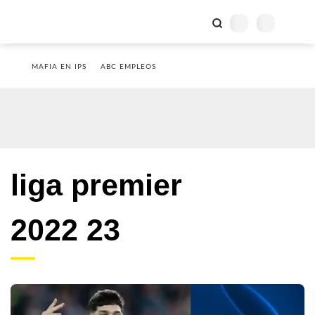
MAFIA EN IPS
ABC EMPLEOS
liga premier
2022 23