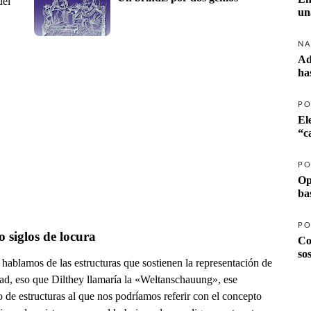
uel
un
NA
Ad
ha
PO
El
PO
Op
ba
PO
 siglos de locura
Co
so
hablamos de las estructuras que sostienen la representación de
dad, eso que Dilthey llamaría la «Weltanschauung», ese
 de estructuras al que nos podríamos referir con el concepto