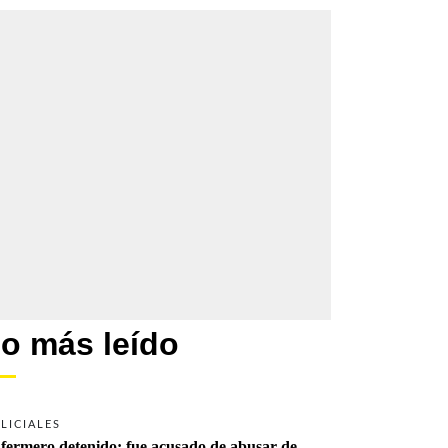
o más leído
LICIALES
fermero detenido: fue acusado de abusar de 