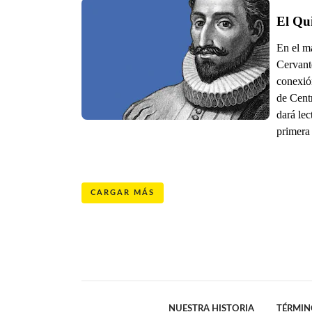
El Qui
En el m
Cervant
conexió
de Cent
dará lec
primera
CARGAR MÁS
NUESTRA HISTORIA
TÉRMIN