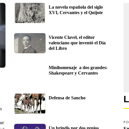
La novela española del siglo 
XVI, Cervantes y el Quijote
Vicente Clavel, el editor 
valenciano que inventó el Día 
del Libro
Minihomenaje  a dos grandes:  
Shakespeare y Cervantes
L
Defensa de Sancho
n
que
PO
Un brindis por dos genios
En