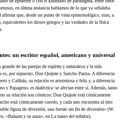
tiano de episteme o con el kuhniano de paradigma, entre otros
ortunos, en última instancia hablamos de lo que ya señalaba
 afirmar que, desde un punto de vista epistemológico, eran, a
o, equivalentes los dioses griegos y las verdades de la física
a.
tes: un escritor español, americano y universal
grande de las parejas de espíritu y naturaleza y la más
a es, por supuesto, Don Quijote y Sancho Panza. A diferencia
ero y Calibán, su relación es armoniosa y feliz y, a diferencia
o y Papageno, es dialéctica: se afectan entre sí. Además, tanto
omo su relación son cómicos: Don Quijote está cómicamente
ancho está cómicamente cuerdo, y cada uno encuentra al otro
able figura de diversión, una fuente sin fin de diversión» (W.
n, «Balaam y su asna», en La mano del teñidor).