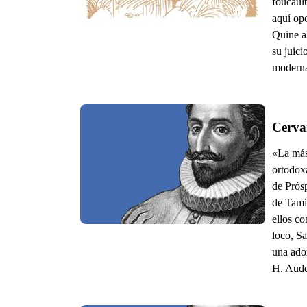
foucaul
aquí op
Quine al
su juici
modern
Cervan
«La más 
ortodox
de Prósp
de Tamin
ellos c
loco, S
una ador
H. Aude