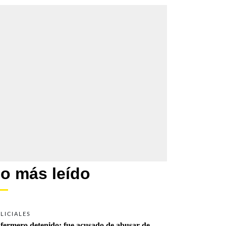
o más leído
LICIALES
fermero detenido: fue acusado de abusar de 