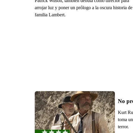
Patrick Wilson, también debuta como director para
arrojar luz y poner un prólogo a la oscura historia de
familia Lambert.
No pr
Kurt Ru
toma un 
terror.