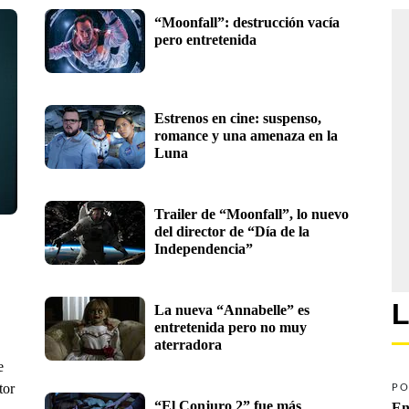
“Moonfall”: destrucción vacía 
pero entretenida
Estrenos en cine: suspenso, 
romance y una amenaza en la 
Luna
Trailer de “Moonfall”, lo nuevo 
del director de “Día de la 
Independencia”
L
La nueva “Annabelle” es 
entretenida pero no muy 
aterradora 
e
tor
PO
“El Conjuro 2” fue más 
En