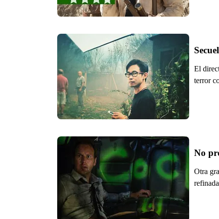
Secuel
El direc
terror c
No pr
Otra gr
refinad