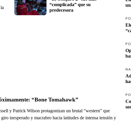
“complicada” que su 
un
 la
predecesora
PO
El
PO
Op
ba
NA
Ad
ha
PO
óximamente: “Bone Tomahawk”
Co
so
ssell y Patrick Wilson protagonizan un brutal “western” que
giro inesperado y macrabro hacia latitudes de intensa tensión y