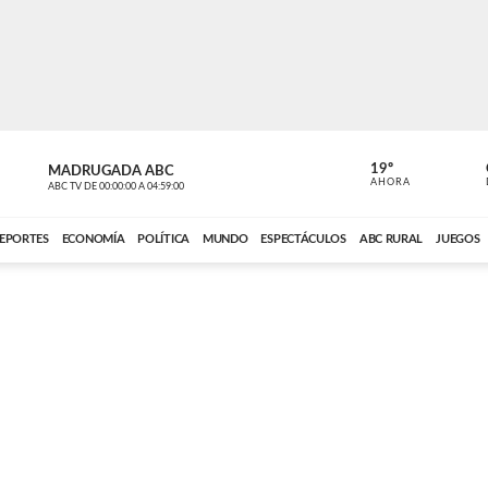
19º
MADRUGADA ABC
MADRUGAD
AHORA
ABC TV
DE
00:00:00
A
04:59:00
ABC CARDINAL 
EPORTES
ECONOMÍA
POLÍTICA
MUNDO
ESPECTÁCULOS
ABC RURAL
JUEGOS