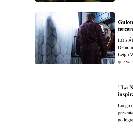
Guion
tercer
LOS ÁNG
Demonio”
Leigh W
que ya h
"La N
inspir
Luego d
present
no logra