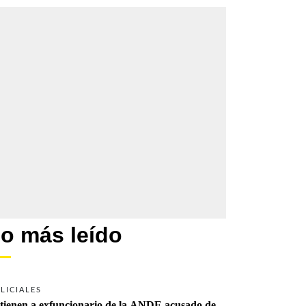
o más leído
LICIALES
tienen a exfuncionario de la ANDE acusado de 