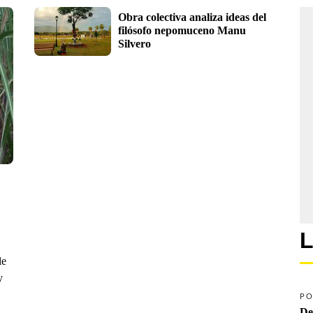
Obra colectiva analiza ideas del 
filósofo nepomuceno Manu 
Silvero
L
le
y
PO
De