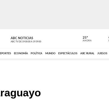
25º
ABC NOTICIAS
CARDINAL 
AHORA
ABC TV
DE
19:00:00
A
19:59:00
ABC CARDINAL 
EPORTES
ECONOMÍA
POLÍTICA
MUNDO
ESPECTÁCULOS
ABC RURAL
JUEGOS
araguayo