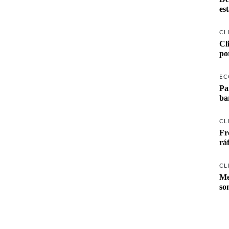
es
,
CL
Cl
po
EC
Pa
ba
CL
Fr
rá
CL
Me
so