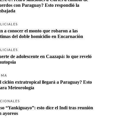
uerdos con Paraguay? Esto respondió la 
bajada
LICIALES
n a conocer el monto que robaron a las 
ctimas del doble homicidio en Encarnación
LICIALES
erte de adolescente en Caazapá: lo que reveló 
 autopsia
IMA
l ciclón extratropical llegará a Paraguay? Esto 
lara Meteorología
CIONALES
so “Yankiguayo”: esto dice el Indi tras reunión 
n ayoreos