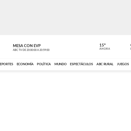
15º
MESA CON EVP
EL OBSERV
AHORA
ABC TV
DE
20:00:00
A
20:59:00
ABC CARDINAL 
EPORTES
ECONOMÍA
POLÍTICA
MUNDO
ESPECTÁCULOS
ABC RURAL
JUEGOS