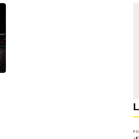
L
PO
¿E