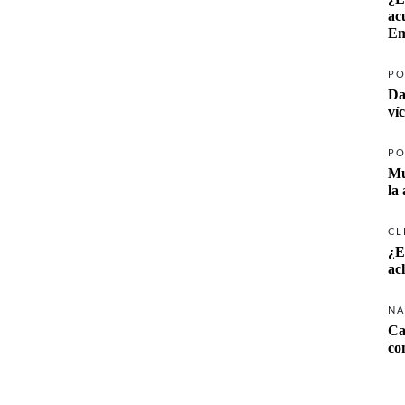
ac
Em
PO
Da
ví
PO
Mu
la
CL
¿E
ac
NA
Ca
co