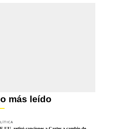
o más leído
LÍTICA
E.UU. retiró sanciones a Cartes a cambio de 