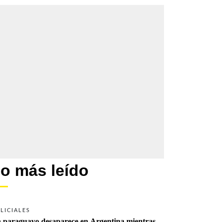
o más leído
LICIALES
 paraguayo desaparece en Argentina mientras 