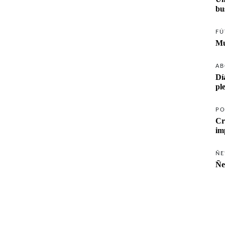
FÚ
Mu
AB
Dí
pl
PO
Cr
ÑE
Ñe