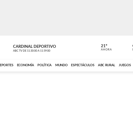
21º
CARDINAL DEPORTIVO
CARDINAL 
AHORA
ABC TV
DE
11:30:00
A
11:59:00
ABC CARDINAL 
EPORTES
ECONOMÍA
POLÍTICA
MUNDO
ESPECTÁCULOS
ABC RURAL
JUEGOS