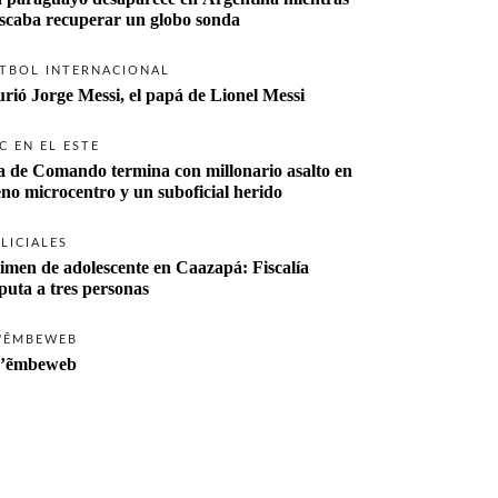
buscaba recuperar un globo sonda 
TBOL INTERNACIONAL
rió Jorge Messi, el papá de Lionel Messi
C EN EL ESTE
a de Comando termina con millonario asalto en 
eno microcentro y un suboficial herido
LICIALES
imen de adolescente en Caazapá: Fiscalía 
imputa a tres personas 
'ẼMBEWEB
’ẽmbeweb