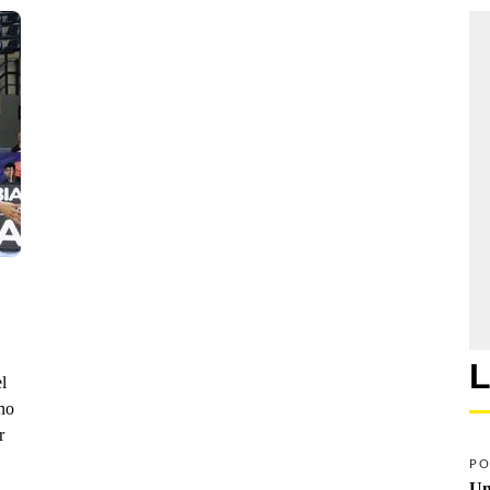
L
l
no
r
PO
Un