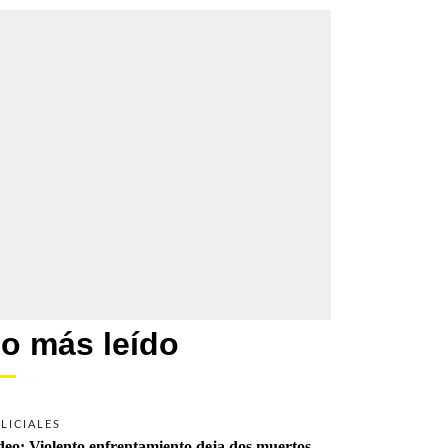
o más leído
LICIALES
deo: Violento enfrentamiento deja dos muertos 