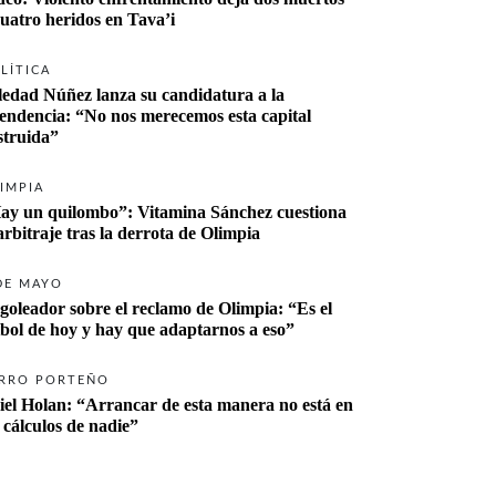
cuatro heridos en Tava’i
LÍTICA
ledad Núñez lanza su candidatura a la 
tendencia: “No nos merecemos esta capital 
struida”
IMPIA
ay un quilombo”: Vitamina Sánchez cuestiona 
 arbitraje tras la derrota de Olimpia
DE MAYO
 goleador sobre el reclamo de Olimpia: “Es el 
tbol de hoy y hay que adaptarnos a eso”
RRO PORTEÑO
iel Holan: “Arrancar de esta manera no está en 
s cálculos de nadie”