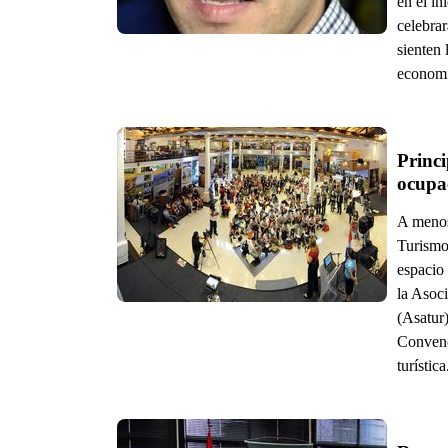
en el in
celebrar
sienten 
economía
Princi
ocupa
A menos 
Turismo
espacio
la Asoc
(Asatur)
Convenc
turística