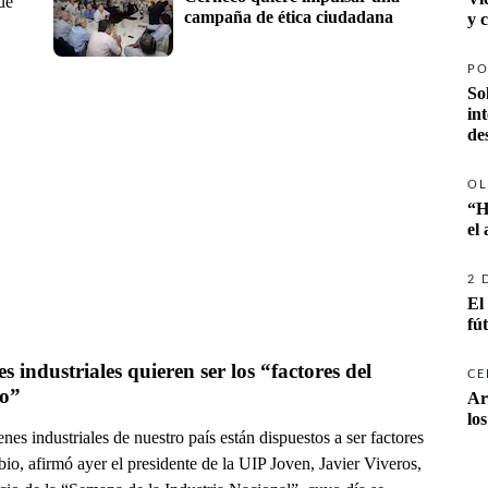
ue
campaña de ética ciudadana
y 
PO
So
in
de
OL
“H
el
2 
El
fú
s industriales quieren ser los “factores del 
CE
o”
Ar
lo
nes industriales de nuestro país están dispuestos a ser factores
io, afirmó ayer el presidente de la UIP Joven, Javier Viveros,