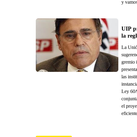
y vamos 
UIP pr
la re
La Unió
sugeren
gremio i
present
las inst
instanci
Ley 60/9
conjunt
el proye
eficient