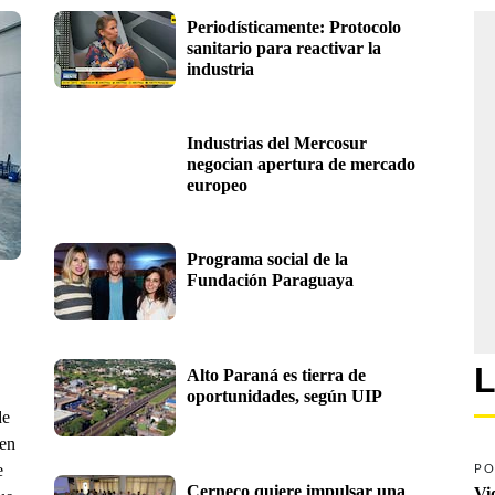
Periodísticamente: Protocolo 
sanitario para reactivar la 
industria
Industrias del Mercosur 
negocian apertura de mercado 
europeo
Programa social de la 
Fundación Paraguaya
L
Alto Paraná es tierra de  
oportunidades, según UIP
de
 en
e
PO
Cerneco quiere impulsar una 
Vi