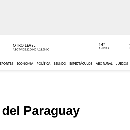
14º
OTRO LEVEL
MÚSICA PA
AHORA
ABC TV
DE
22:00:00
A
23:59:00
ABC CARDINAL 
EPORTES
ECONOMÍA
POLÍTICA
MUNDO
ESPECTÁCULOS
ABC RURAL
JUEGOS
l del Paraguay