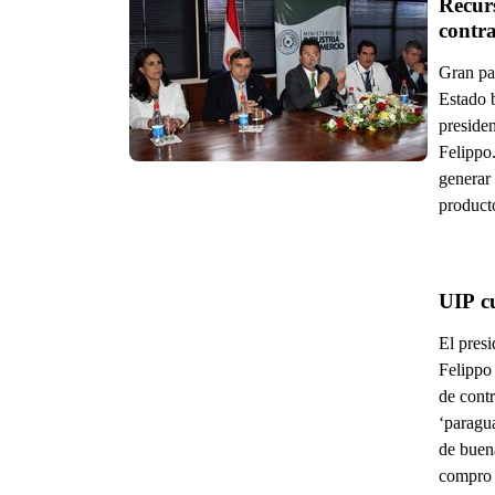
Recur
contr
Gran par
Estado 
preside
Felippo
generar 
product
UIP c
El pres
Felippo
de cont
‘paragu
de buena
compro 