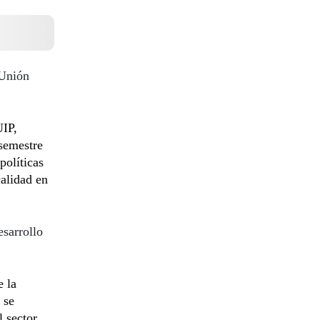
Unión
UIP,
 semestre
políticas
alidad en
esarrollo
e la
 se
l sector