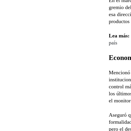
En el marc
gremio del
esa direcc
productos 
Lea más:
país
Econom
Mencionó q
institucio
control má
los último
el monitor
Aseguró qu
formalidad
pero el de