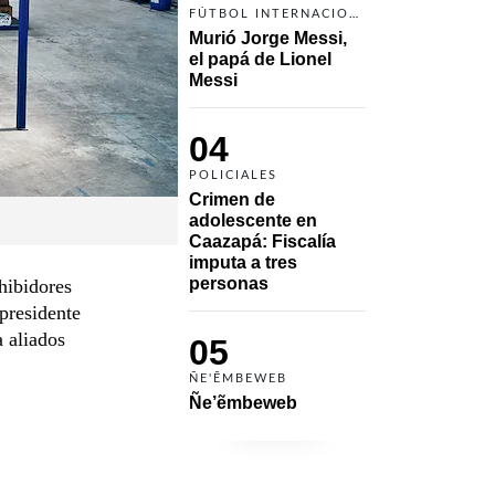
FÚTBOL INTERNACIONAL
Murió Jorge Messi, 
el papá de Lionel 
Messi
04
POLICIALES
Crimen de 
adolescente en 
Caazapá: Fiscalía 
imputa a tres 
personas 
hibidores
presidente
a aliados
05
ÑE'ẼMBEWEB
Ñe’ẽmbeweb