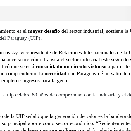
amiento es el
mayor desafío
del sector industrial, sostiene la
 del Paraguay (UIP)
.
orovsky, vicepresidente de Relaciones Internacionales de la 
 balance sobre cómo transita el sector industrial este segundo
ndicó que se está
consolidado un circulo virtuoso
a partir de 
que comprendieron la
necesidad
que Paraguay dé un salto de c
 empleo e ingresos para la gente.
La uip celebra 89 años de compromiso con la industria y el d
 de la UIP señaló que la generación de valor es la bandera d
y su principal aporte como sector económico. “Recientemente,
on un par de leyes que
van en línea
con el fortalecimiento de