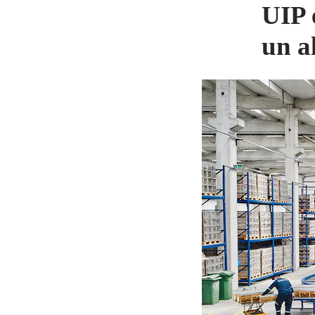
UIP 
un a