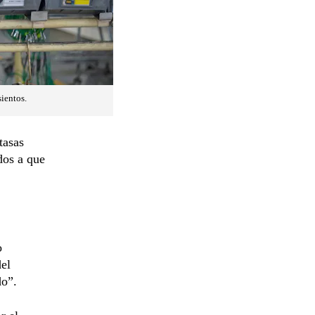
sientos.
tasas
dos a que
o
el
do”.