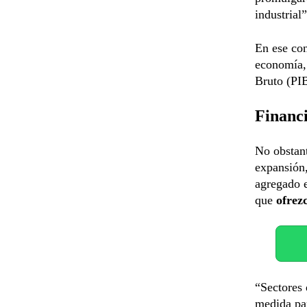
industrial”
En ese con
economía,
Bruto (PIB
Financ
No obstant
expansión,
agregado e
que
ofrez
“Sectores 
medida par