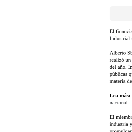
El financi
Industrial
Alberto Sb
realizó un
del año. I
públicas 
materia de
Lea más:
nacional
El miembro
industria 
promulgar