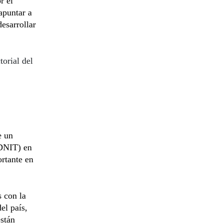
r el
apuntar a
desarrollar
orial del
e un
(DNIT) en
rtante en
 con la
el país,
están