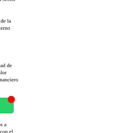
 de la
terno
ad de
lor
inanciero
s a
con el