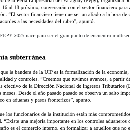
o de la Feria Empresarial del Paraguay (Fepy), organizada po
 16 al 18 próximo, conversarán con el sector financiero para 
ión. “El sector financiero tiene que ser un aliado a la hora de 
acordes a las necesidades del rubro”, apuntó.
FEPY 2025 nace para ser el gran punto de encuentro multisect
ía subterránea
ue la bandera de la UIP es la formalización de la economía,
nalidad y controles. “Creemos que tuvimos avances, a partir d
s efectivo de la Dirección Nacional de Ingresos Tributarios 
s meses. Desde el año pasado pasado se observa un salto impo
eo en aduanas y pasos fronterizos”, apunto.
e los funcionarios de la institución están más comprometidos
. “Existe una mejoría importante en los controles aduaneros d
safío es el comercio interno, en formalizar a aquellos que no 