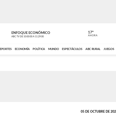
17º
ENFOQUE ECONÓMICO
ENFOQUE 
AHORA
ABC TV
DE
10:00:00
A
11:29:00
ABC CARDINAL 
EPORTES
ECONOMÍA
POLÍTICA
MUNDO
ESPECTÁCULOS
ABC RURAL
JUEGOS
05 DE OCTUBRE DE 2025