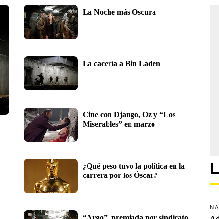
La Noche más Oscura
La cacería a Bin Laden
Cine con Django, Oz y “Los 
Miserables” en marzo
L
¿Qué peso tuvo la política en la 
carrera por los Óscar?
NA
“Argo”, premiada por sindicato 
Ad