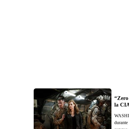
“Zero 
la CI
WASHING
durante