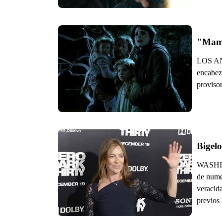
"Mama
LOS ANG
encabezó
provisor
Bigel
WASHING
de numer
veracida
previos