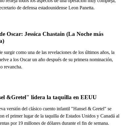
no refleja todos los aspectos de una operación muy compleja,
secretario de defensa estadounidense Leon Panetta.
 de Oscar: Jessica Chastain (La Noche más 
a)
 surgir como una de las revelaciones de los últimos años, la
vuelve a los Oscar un año después de su primera nominación,
o revancha.
el &Gretel" lidera la taquilla en EEUU
va versión del clásico cuento infantil "Hansel & Gretel" se
on el primer lugar de la taquilla de Estados Unidos y Canadá al
ntas por 19 millones de dólares durante el fin de semana.