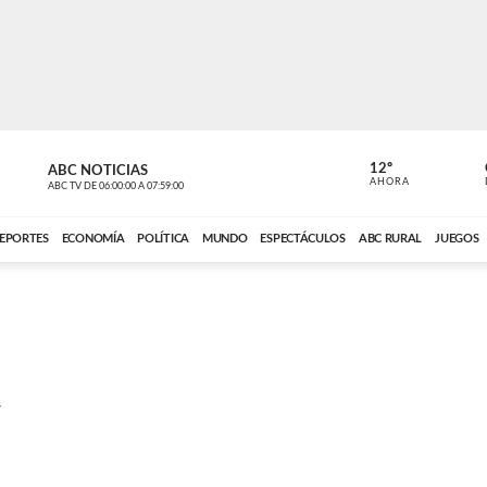
12º
ABC NOTICIAS
LA PRIMER
AHORA
ABC TV
DE
06:00:00
A
07:59:00
ABC CARDINAL 
EPORTES
ECONOMÍA
POLÍTICA
MUNDO
ESPECTÁCULOS
ABC RURAL
JUEGOS
y