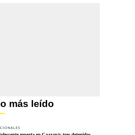
o más leído
CIONALES
olescente muerta en Caazapá: tres detenidos 