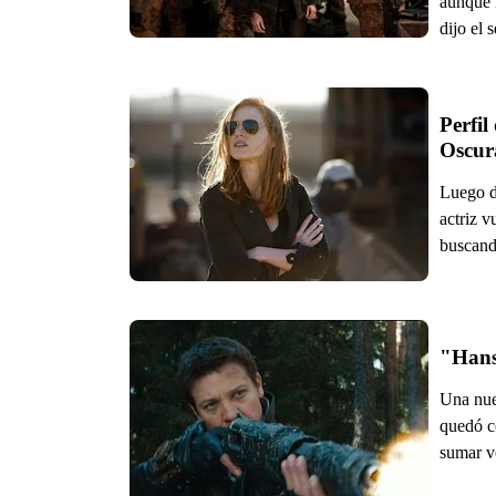
aunque 
dijo el 
Perfil
Oscur
Luego de
actriz 
buscand
"Hans
Una nue
quedó c
sumar ve