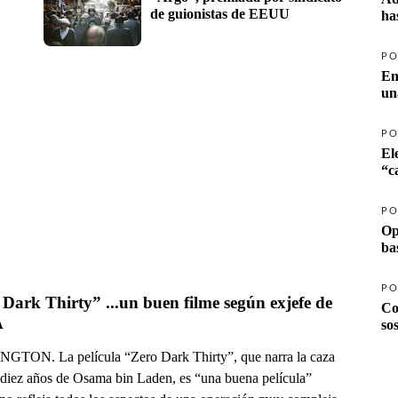
de guionistas de EEUU
ha
PO
En
un
PO
El
PO
Op
ba
PO
Dark Thirty” ...un buen filme según exjefe de 
Co
A
so
TON. La película “Zero Dark Thirty”, que narra la caza
 diez años de Osama bin Laden, es “una buena película”