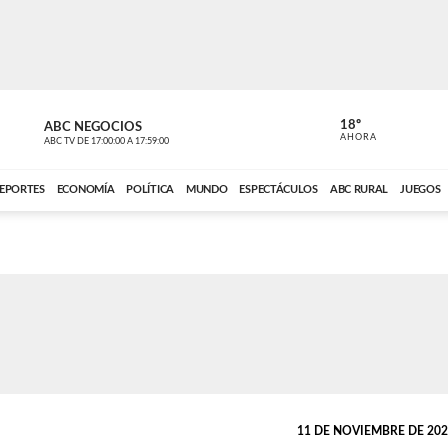
18º
ABC NEGOCIOS
ANCHO PER
AHORA
ABC TV
DE
17:00:00
A
17:59:00
ABC CARDINAL 
EPORTES
ECONOMÍA
POLÍTICA
MUNDO
ESPECTÁCULOS
ABC RURAL
JUEGOS
11 DE NOVIEMBRE DE 2021