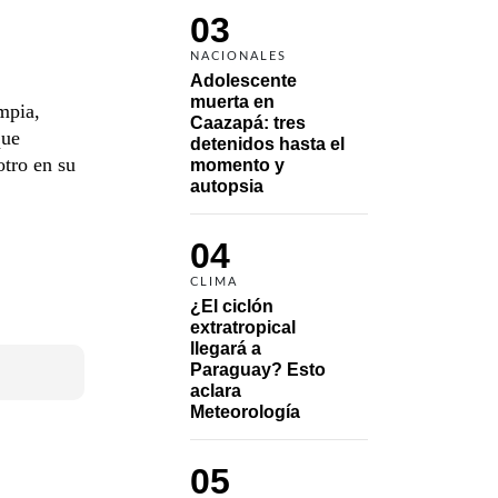
03
NACIONALES
Adolescente 
muerta en 
mpia,
Caazapá: tres 
que
detenidos hasta el 
otro en su
momento y 
autopsia
04
CLIMA
¿El ciclón 
extratropical 
llegará a 
Paraguay? Esto 
aclara 
Meteorología
05