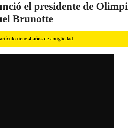
nció el presidente de Olimpi
el Brunotte
artículo tiene
4
año
s
de antigüedad