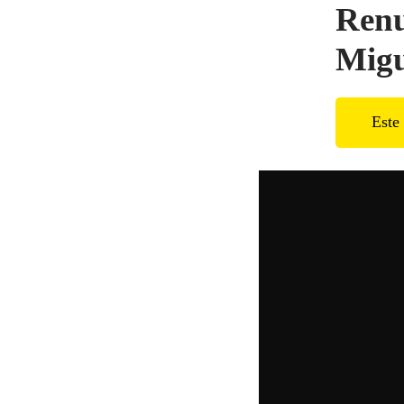
Renu
Migu
Este 