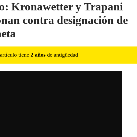
o: Kronawetter y Trapani
onan contra designación de
eta
artículo tiene
2
año
s
de antigüedad