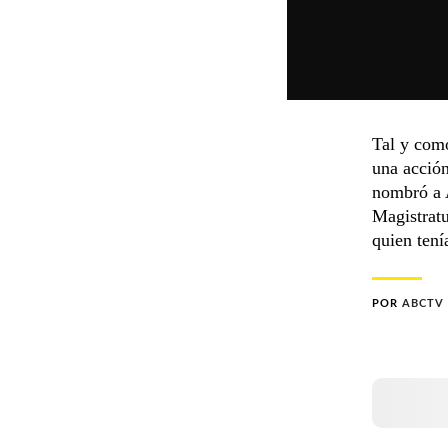
Tal y como
una acción
nombró a A
Magistratu
quien tení
POR
ABCTV