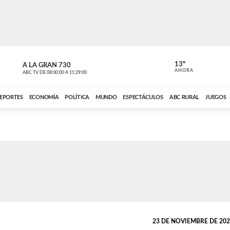
13º
A LA GRAN 730
A LA GRAN 
AHORA
ABC TV
DE
08:00:00
A
11:29:00
ABC CARDINAL 
EPORTES
ECONOMÍA
POLÍTICA
MUNDO
ESPECTÁCULOS
ABC RURAL
JUEGOS
23 DE NOVIEMBRE DE 2023