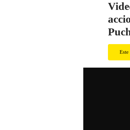
Vide
acci
Puch
Este 