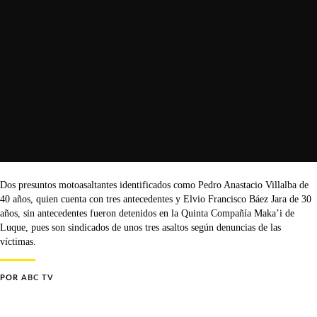
Dos presuntos motoasaltantes identificados como Pedro Anastacio Villalba de
40 años, quien cuenta con tres antecedentes y Elvio Francisco Báez Jara de 30
años, sin antecedentes fueron detenidos en la Quinta Compañía Maka’i de
Luque, pues son sindicados de unos tres asaltos según denuncias de las
víctimas.
POR
ABC TV