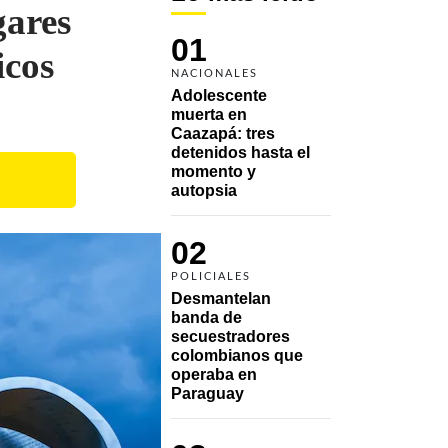
gares
01
icos
NACIONALES
Adolescente 
muerta en 
Caazapá: tres 
detenidos hasta el 
momento y 
autopsia
02
POLICIALES
Desmantelan 
banda de 
secuestradores 
colombianos que 
operaba en 
Paraguay