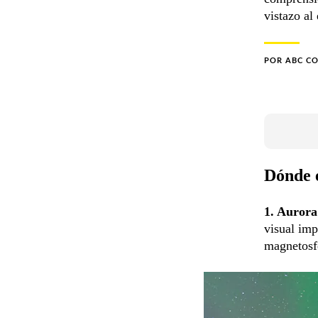
vistazo al
POR
ABC C
Dónde e
1. Aurora
visual imp
magnetosfe