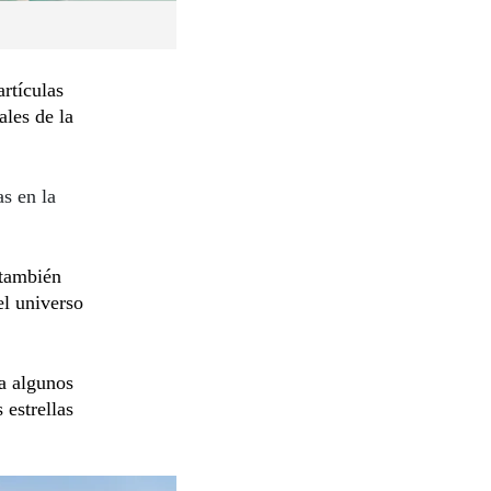
artículas
les de la
as en la
 también
el universo
a algunos
 estrellas