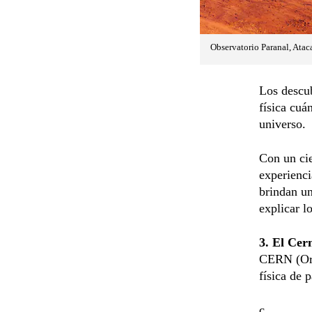
Observatorio Paranal, Atac
Los descub
física cuá
universo.
Con un cie
experienci
brindan u
explicar l
3. El Cer
CERN (Org
física de 
c