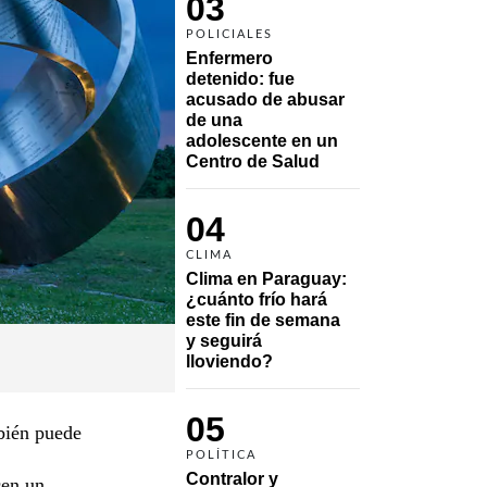
03
POLICIALES
Enfermero 
detenido: fue 
acusado de abusar 
de una 
adolescente en un 
Centro de Salud
04
CLIMA
Clima en Paraguay: 
¿cuánto frío hará 
este fin de semana 
y seguirá 
lloviendo?
05
mbién puede
POLÍTICA
Contralor y 
cen un