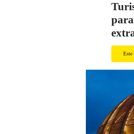
Turi
para
extr
Este 