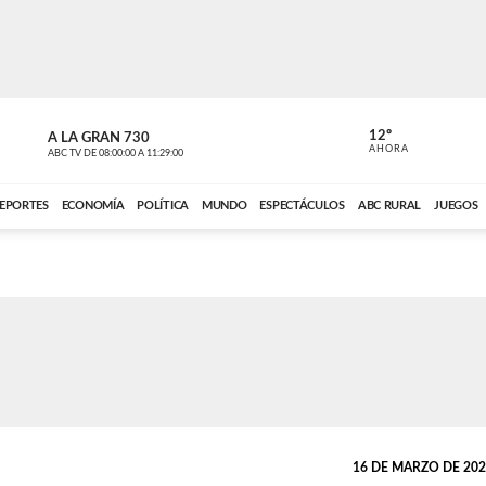
12º
A LA GRAN 730
A LA GRAN 
AHORA
ABC TV
DE
08:00:00
A
11:29:00
ABC CARDINAL 
EPORTES
ECONOMÍA
POLÍTICA
MUNDO
ESPECTÁCULOS
ABC RURAL
JUEGOS
16 DE MARZO DE 2025