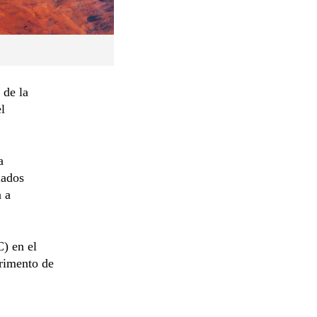
 de la
l
a
iados
a a
) en el
rimento de