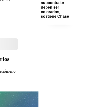
subcontralor 
deben ser 
colorados, 
sostiene Chase
rios
 fenómeno
a