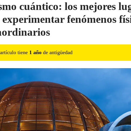
smo cuántico: los mejores lu
 experimentar fenómenos fís
aordinarios
artículo tiene
1
año
de antigüedad