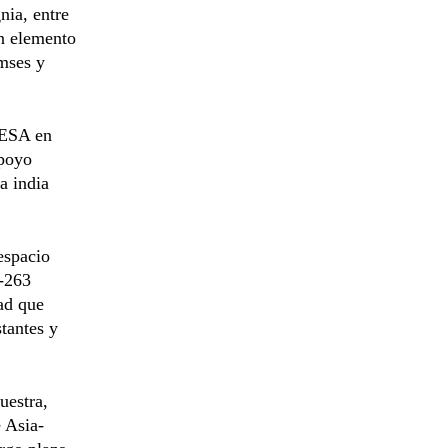
nia, entre
un elemento
amses y
a ESA en
apoyo
a india
espacio
 -263
dad que
tantes y
uestra,
 Asia-