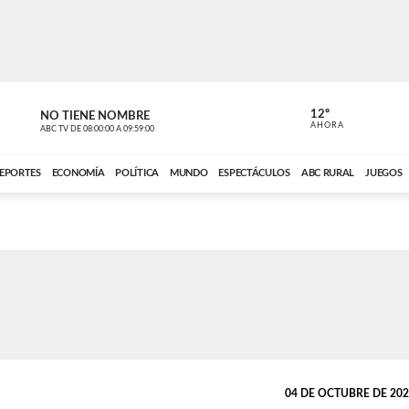
12º
NO TIENE NOMBRE
NO TIENE 
AHORA
ABC TV
DE
08:00:00
A
09:59:00
ABC CARDINAL 
EPORTES
ECONOMÍA
POLÍTICA
MUNDO
ESPECTÁCULOS
ABC RURAL
JUEGOS
04 DE OCTUBRE DE 2025