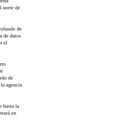
está
l norte de
profundo de
ga de datos
n el
res
de
erdo de
 la agencia
e hasta la
trará en