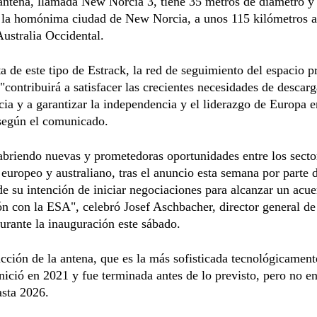
ntena, llamada New Norcia 3, tiene 35 metros de diámetro y 
n la homónima ciudad de New Norcia, a unos 115 kilómetros a
Australia Occidental.
ta de este tipo de Estrack, la red de seguimiento del espacio 
"contribuirá a satisfacer las crecientes necesidades de descar
cia y a garantizar la independencia y el liderazgo de Europa e
 según el comunicado.
abriendo nuevas y prometedoras oportunidades entre los secto
 europeo y australiano, tras el anuncio esta semana por parte 
de su intención de iniciar negociaciones para alcanzar un acu
n con la ESA", celebró Josef Aschbacher, director general de
urante la inauguración este sábado.
cción de la antena, que es la más sofisticada tecnológicament
inició en 2021 y fue terminada antes de lo previsto, pero no en
asta 2026.