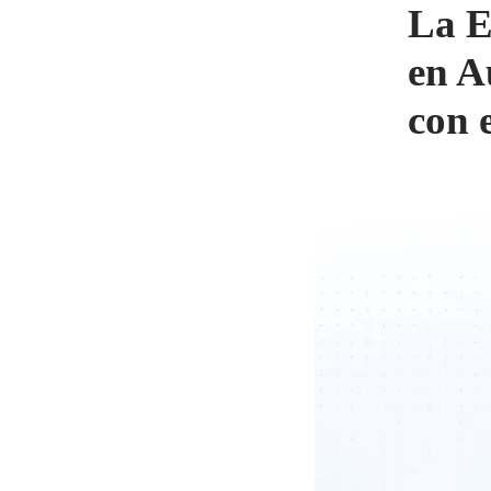
La E
en A
con 