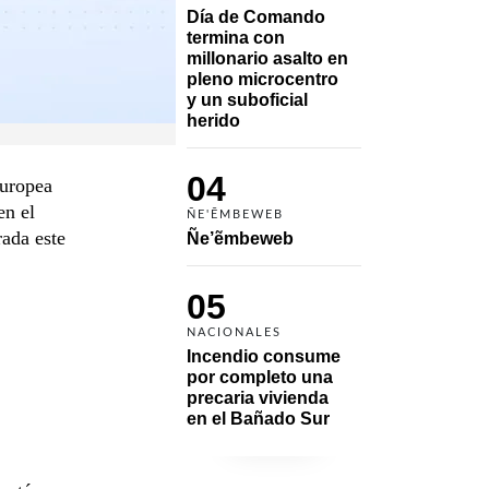
Día de Comando 
termina con 
millonario asalto en 
pleno microcentro 
y un suboficial 
herido
04
Europea
en el
ÑE'ẼMBEWEB
ada este
Ñe’ẽmbeweb
05
NACIONALES
Incendio consume 
por completo una 
precaria vivienda 
en el Bañado Sur