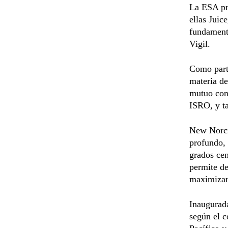
La ESA pre
ellas Juic
fundamenta
Vigil.
Como parte
materia de
mutuo con
ISRO, y t
New Norci
profundo,
grados cen
permite de
maximizar 
Inaugurad
según el c