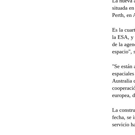
La nueva a
situada e
Perth, en 
Es la cuar
la ESA, y 
de la agen
espacio",
"Se están 
espaciales
Australia 
cooperació
europea, d
La constru
fecha, se 
servicio h