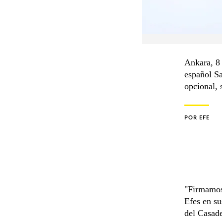
Ankara, 8 
español Sa
opcional, 
POR
EFE
"Firmamos
Efes en su
del Casad