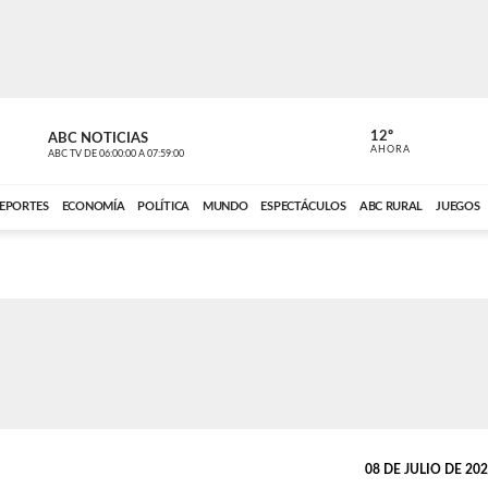
12º
ABC NOTICIAS
CONTACTO
AHORA
ABC TV
DE
06:00:00
A
07:59:00
ABC CARDINAL 
EPORTES
ECONOMÍA
POLÍTICA
MUNDO
ESPECTÁCULOS
ABC RURAL
JUEGOS
08 DE JULIO DE 2026