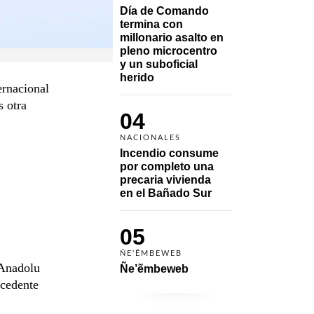
Día de Comando 
termina con 
millonario asalto en 
pleno microcentro 
y un suboficial 
herido
ernacional
s otra
04
NACIONALES
Incendio consume 
por completo una 
precaria vivienda 
en el Bañado Sur
05
ÑE'ẼMBEWEB
 Anadolu
Ñe’ẽmbeweb
ocedente