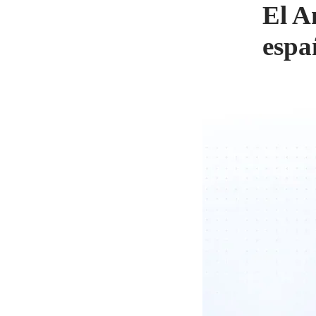
El A
espa