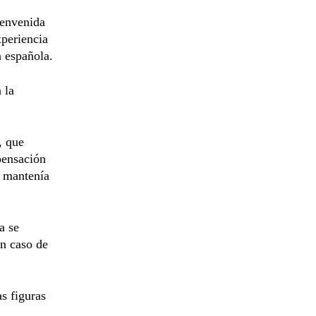
ienvenida
xperiencia
n española.
 la
, que
pensación
e mantenía
a se
en caso de
as figuras