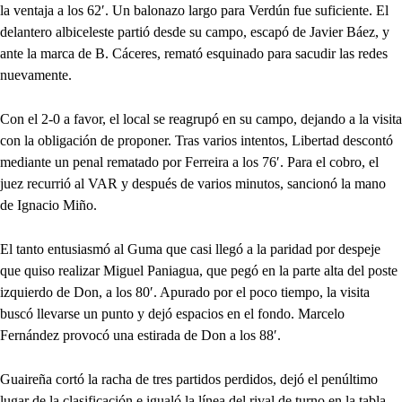
la ventaja a los 62′. Un balonazo largo para Verdún fue suficiente. El
delantero albiceleste partió desde su campo, escapó de Javier Báez, y
ante la marca de B. Cáceres, remató esquinado para sacudir las redes
nuevamente.
Con el 2-0 a favor, el local se reagrupó en su campo, dejando a la visita
con la obligación de proponer. Tras varios intentos, Libertad descontó
mediante un penal rematado por Ferreira a los 76′. Para el cobro, el
juez recurrió al VAR y después de varios minutos, sancionó la mano
de Ignacio Miño.
El tanto entusiasmó al Guma que casi llegó a la paridad por despeje
que quiso realizar Miguel Paniagua, que pegó en la parte alta del poste
izquierdo de Don, a los 80′. Apurado por el poco tiempo, la visita
buscó llevarse un punto y dejó espacios en el fondo. Marcelo
Fernández provocó una estirada de Don a los 88′.
Guaireña cortó la racha de tres partidos perdidos, dejó el penúltimo
lugar de la clasificación e igualó la línea del rival de turno en la tabla