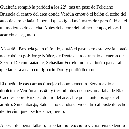
Guaireña rompió la paridad a los 22′, tras un pase de Feliciano
Brizuela al centro del área donde Verdún empujó el balón al techo del
arco de atropellada. Libertad quiso igualar el marcador pero falló en el
último tercio de cancha. Antes del cierre del primer tiempo, el local
acarició el segundo.
A los 48′, Brizuela ganó el fondo, envió el pase pero esta vez la jugada
no acabó en gol: Jorge Núñez, de frente al arco, remató al cuerpo de
Servín. De contraataque, Sebastián Ferreira no se animó a patear al
quedar cara a cara con Ignacio Don y perdió tiempo.
El dueño de casa arrancó mejor el complemento. Servín evitó el
doblete de Verdún a los 46′ y tres minutos después, una falta de Blas
Cáceres sobre Brizuela dentro del área, fue penal ante los ojos del
árbitro. Sin embargo, Salustiano Candia envió su tiro al poste derecho
de Servín, quien se fue al izquierdo.
A pesar del penal fallado, Libertad no reaccionó y Guaireña extendió