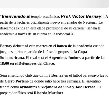
“𝘽𝙞𝙚𝙣𝙫𝙚𝙣𝙞𝙙𝙤 𝙖l templo académico, 𝙋𝙧𝙤𝙛. 𝙑𝙞𝙘𝙩𝙤𝙧 𝘽𝙚𝙧𝙣𝙖𝙮!!. A
partir de la fecha es oficialmente nuevo entrenador de Nacional. Le
deseamos éxitos en esta etapa profesional de su carrera”, señala la
academia a través de su cuenta en la redsocial X.
Bernay debutará este martes en el banco de la academia
cuando
juegue su primer partido de la fase de grupos de la
Copa
Sudamericana
. El rival será el
Argentinos Juniors, a partir de las
18:00 en el Defensores del Chaco
.
Será el segundo club que dirigirá
Bernay
en el fútbol paraguayo luego
de
Cerro Porteño
de donde salió hace tres semanas. El argentino
tendrá como
ayudantes a Alejandro da Silva y José Devaca
. El
preparador físico será
Ricardo Martínez
.