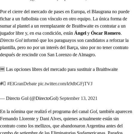
Por el cierre del mercado de pases en Europa, el Blaugrana no puede
fichar a un futbolista con vínculo en otro equipo. La única forma de
sumar al plantel a un reemplazante de Braithwaite es contratar a un
jugador libre y, en esa condición, están
Ángel
y
Óscar Romero
.
Directo Gol
informó que los paraguayos son candidatos a reforzar la
plantilla, pero no por un interés del Barça, sino por no tener contrato
después de rescindir con San Lorenzo de Almagro.
🆓 Las opciones libres del mercado para sustituir a Braithwaite
#⃣
#ElGranDebate
pic.twitter.com/k9dbGFjTVJ
— Directo Gol (@DirectoGol)
September 13, 2021
En la nómina que realizó el programa del canal
Gol
, también aparecen
Fernando Llorente y Dani Alves, quienes actualmente están sin
contrato como los mellizos, que abandonaron Argentina antes del
combo de setiembre de las Eliminatorias Sudamericanas. Parados,