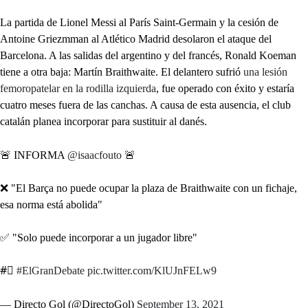
La partida de Lionel Messi al París Saint-Germain y la cesión de
Antoine Griezmman al Atlético Madrid desolaron el ataque del
Barcelona. A las salidas del argentino y del francés, Ronald Koeman
tiene a otra baja: Martín Braithwaite. El delantero sufrió
una lesión
femoropatelar en la rodilla izquierda
, fue operado con éxito y estaría
cuatro meses fuera de las canchas. A causa de esta ausencia, el club
catalán planea incorporar para sustituir al danés.
🚨 INFORMA
@isaacfouto
🚨
❌ "El Barça no puede ocupar la plaza de Braithwaite con un fichaje,
esa norma está abolida"
✅ "Solo puede incorporar a un jugador libre"
#⃣
#ElGranDebate
pic.twitter.com/KlUJnFELw9
— Directo Gol (@DirectoGol)
September 13, 2021