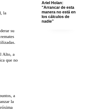
Ariel Holan: 
“Arrancar de esta 
manera no está en 
, la
los cálculos de 
nadie”
derar su
 remates
ilizadas.
l Alto, a
fica que no
puntos, a
canzar la
 próxima