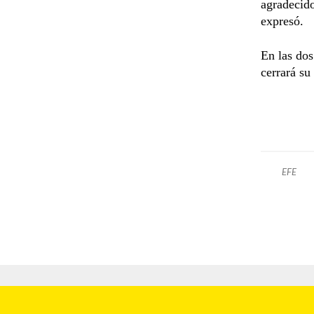
agradecido
expresó.
En las dos
cerrará su
EFE