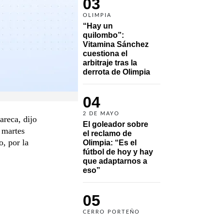
03
OLIMPIA
“Hay un 
quilombo”: 
Vitamina Sánchez 
cuestiona el 
arbitraje tras la 
derrota de Olimpia
04
2 DE MAYO
areca, dijo
El goleador sobre 
e martes
el reclamo de 
o, por la
Olimpia: “Es el 
fútbol de hoy y hay 
que adaptarnos a 
eso”
05
CERRO PORTEÑO