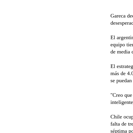
Gareca dec
desesperac
El argenti
equipo tie
de media d
El estrate
más de 4.0
se puedan 
"Creo que 
inteligent
Chile ocup
falta de t
séptima po