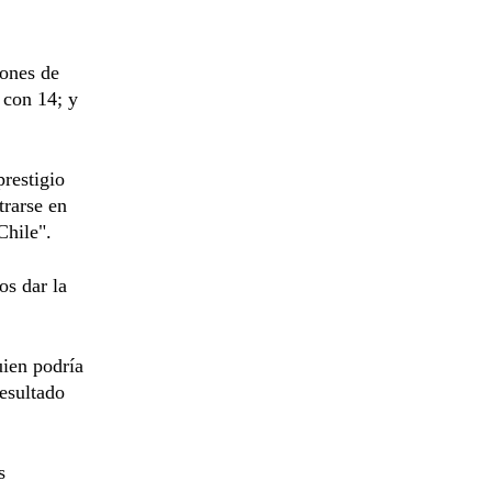
iones de
 con 14; y
restigio
trarse en
Chile".
os dar la
uien podría
esultado
s