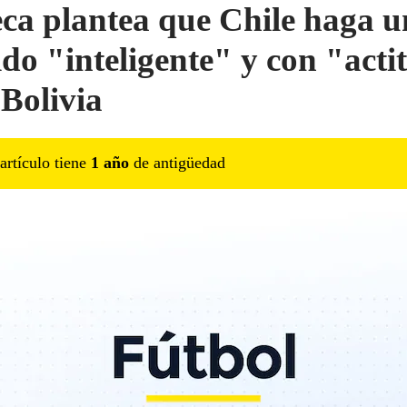
ca plantea que Chile haga u
ido "inteligente" y con "acti
 Bolivia
artículo tiene
1
año
de antigüedad