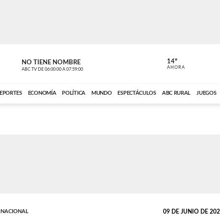
14º
NO TIENE NOMBRE
ABC RURAL
AHORA
ABC TV
DE
06:00:00
A
07:59:00
ABC CARDINAL 
EPORTES
ECONOMÍA
POLÍTICA
MUNDO
ESPECTÁCULOS
ABC RURAL
JUEGOS
RNACIONAL
09 DE JUNIO DE 2025