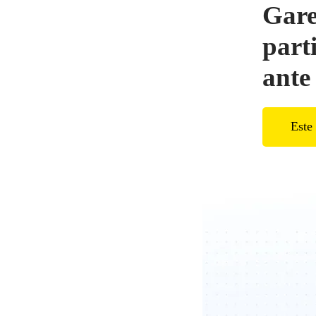
Gare
part
ante
Este 