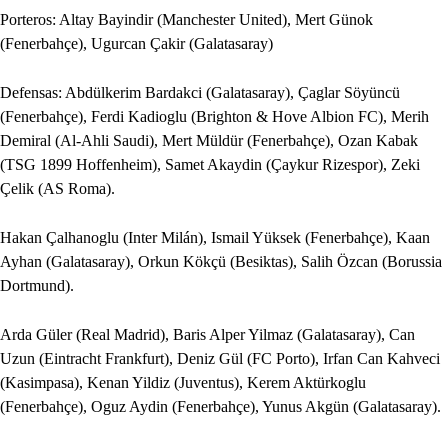
Porteros: Altay Bayindir (Manchester United), Mert Günok
(Fenerbahçe), Ugurcan Çakir (Galatasaray)
Defensas: Abdülkerim Bardakci (Galatasaray), Çaglar Söyüncü
(Fenerbahçe), Ferdi Kadioglu (Brighton & Hove Albion FC), Merih
Demiral (Al-Ahli Saudi), Mert Müldür (Fenerbahçe), Ozan Kabak
(TSG 1899 Hoffenheim), Samet Akaydin (Çaykur Rizespor), Zeki
Çelik (AS Roma).
Hakan Çalhanoglu (Inter Milán), Ismail Yüksek (Fenerbahçe), Kaan
Ayhan (Galatasaray), Orkun Kökçü (Besiktas), Salih Özcan (Borussia
Dortmund).
Arda Güler (Real Madrid), Baris Alper Yilmaz (Galatasaray), Can
Uzun (Eintracht Frankfurt), Deniz Gül (FC Porto), Irfan Can Kahveci
(Kasimpasa), Kenan Yildiz (Juventus), Kerem Aktürkoglu
(Fenerbahçe), Oguz Aydin (Fenerbahçe), Yunus Akgün (Galatasaray).