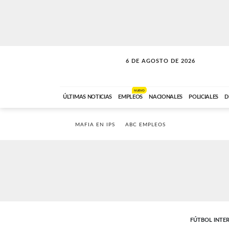
6 DE AGOSTO DE 2026
A DE LA TARDE
ABC FM
12:00 A 14:59
NUEVO
ÚLTIMAS NOTICIAS
EMPLEOS
NACIONALES
POLICIALES
D
MAFIA EN IPS
ABC EMPLEOS
FÚTBOL INTE