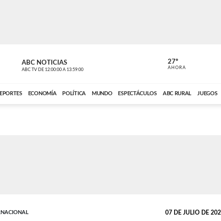
27º
ABC NOTICIAS
CARDINAL 
AHORA
ABC TV
DE
12:00:00
A
13:59:00
ABC CARDINAL 
EPORTES
ECONOMÍA
POLÍTICA
MUNDO
ESPECTÁCULOS
ABC RURAL
JUEGOS
RNACIONAL
07 DE JULIO DE 2026