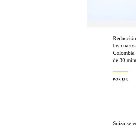
Redacción 
los cuarto
Colombia p
de 30 min
POR
EFE
Suiza se e