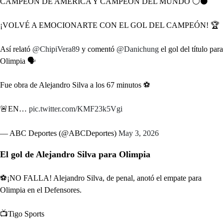
CAMPEÓN DE AMÉRICA Y CAMPEÓN DEL MUNDO ⚪️⚫️
¡VOLVÉ A EMOCIONARTE CON EL GOL DEL CAMPEÓN! 🏆
Así relató
@ChipiVera89
y comentó
@Danichung
el gol del título para
Olimpia 🗣️
Fue obra de Alejandro Silva a los 67 minutos ⚽️
🚨EN…
pic.twitter.com/KMF23k5Vgi
— ABC Deportes (@ABCDeportes)
May 3, 2026
El gol de Alejandro Silva para Olimpia
⚽️¡NO FALLA! Alejandro Silva, de penal, anotó el empate para
Olimpia en el Defensores.
📺Tigo Sports