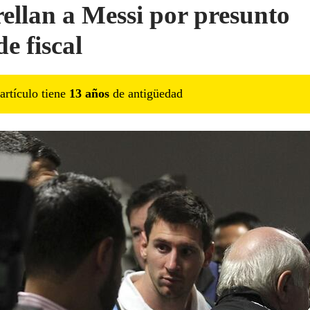
ellan a Messi por presunto
e fiscal
artículo tiene
13
año
s
de antigüedad