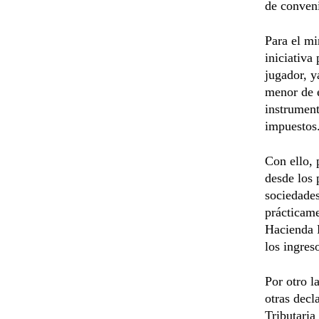
de conven
Para el mi
iniciativa
jugador, y
menor de e
instrument
impuestos
Con ello, 
desde los 
sociedades
prácticame
Hacienda P
los ingres
Por otro l
otras decl
Tributaria