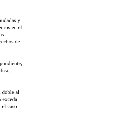
raudadas y
euros en el
os
erechos de
spondiente,
lica,
 doble al
n exceda
 el caso