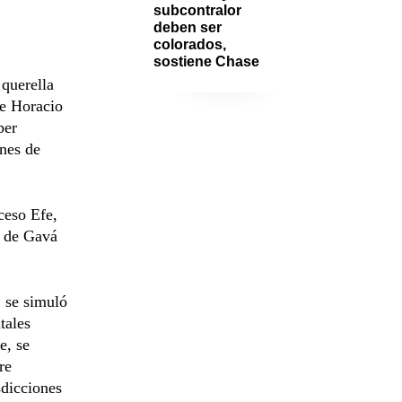
subcontralor 
deben ser 
colorados, 
sostiene Chase
querella
ge Horacio
ber
nes de
ceso Efe,
a de Gavá
, se simuló
tales
e, se
re
sdicciones