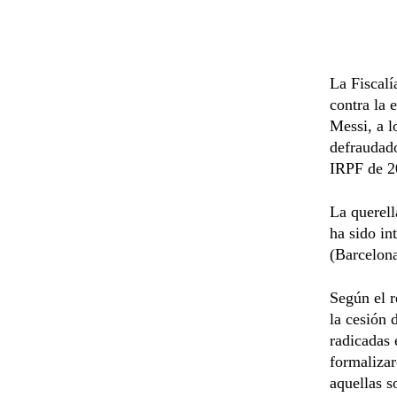
La Fiscalí
contra la 
Messi, a l
defraudado
IRPF de 2
La querell
ha sido in
(Barcelona
Según el r
la cesión 
radicadas 
formalizar
aquellas s