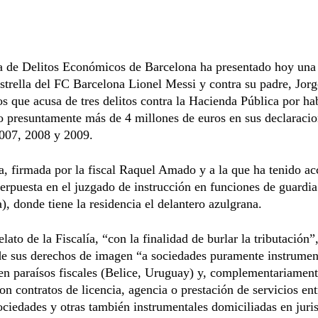
a de Delitos Económicos de Barcelona ha presentado hoy una 
estrella del FC Barcelona Lionel Messi y contra su padre, Jor
os que acusa de tres delitos contra la Hacienda Pública por ha
 presuntamente más de 4 millones de euros en sus declaracio
007, 2008 y 2009.
a, firmada por la fiscal Raquel Amado y a la que ha tenido ac
terpuesta en el juzgado de instrucción en funciones de guardi
), donde tiene la residencia el delantero azulgrana.
elato de la Fiscalía, “con la finalidad de burlar la tributación”
de sus derechos de imagen “a sociedades puramente instrumen
en paraísos fiscales (Belice, Uruguay) y, complementariament
on contratos de licencia, agencia o prestación de servicios ent
ociedades y otras también instrumentales domiciliadas en juri