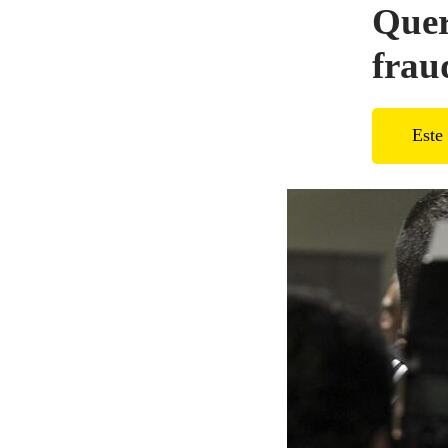
Quer
fraud
Este 