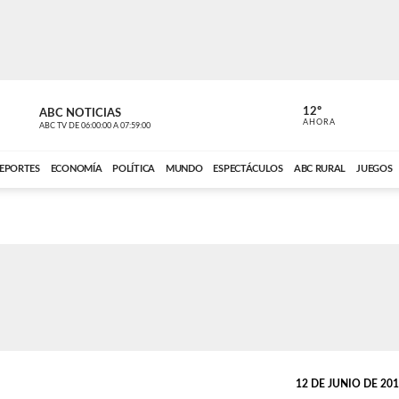
12º
ABC NOTICIAS
LA PRIMER
AHORA
ABC TV
DE
06:00:00
A
07:59:00
ABC CARDINAL 
EPORTES
ECONOMÍA
POLÍTICA
MUNDO
ESPECTÁCULOS
ABC RURAL
JUEGOS
12 DE JUNIO DE 2013