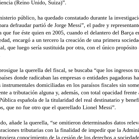
iencia (Reino Unido, Suiza)”.
nisterio público, ha quedado constatado durante la investigac
 para defraudar partió de Jorge Messi”, el padre y representant
a que fue éste quien en 2005, cuando el delantero del Barça e
dad, encargó a un tercero la creación de una primera socieda
al, que luego sería sustituida por otra, con el único propósito
.
prosigue la querella del fiscal, se buscaba “que los ingresos tr
países donde radicaban las empresas o entidades pagadoras ha
 instrumentales domiciliadas en los paraísos fiscales sin some
nte a tributación alguna y, además, con total opacidad frente 
ública española de la titularidad del real destinatario y benef
os, que no fue otro que el querellado Lionel Messi”.
ado, añade la querella, “se omitieron determinados datos relev
araciones tributarias con la finalidad de impedir que la Admin
 tuviera conocimiento de la cesión de los derechos a sociedad