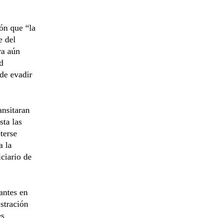
ión que “la
e del
ra aún
d
 de evadir
ansitaran
sta las
terse
a la
iciario de
antes en
istración
es