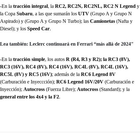
-En la
tracción integral
, la
RC2, RC2N, RC2NL, RC2 N Legend
y
la Copa
Subaru
, a las que sumarán los
UTV
(Grupo A y Grupo N
Aspirado) y (Grupo A y Grupo N Turbo); las
Camionetas
(Nafta y
Diesel); y los
Speed Car
.
Lea también: Leclerc continuará en Ferrari “más allá de 2024″
-En la
tracción simple
, los autos
R (R4, R3 y R2); la RC3 (8V),
RC3 (16V), RC4 (8V), RC4 (16V), RC4L (8V), RC4L (16V),
RC5L (8V) y RC5 (16V)
; además de la
RC6 Legend 8V
(Carburación e Inyeccción);
RC6 Legend 16V/20V
(Carburación e
Inyección);
Autocross
(Fuerza Libre);
Autocross
(Standard); y la
general entre los 4x4 y la F2
.