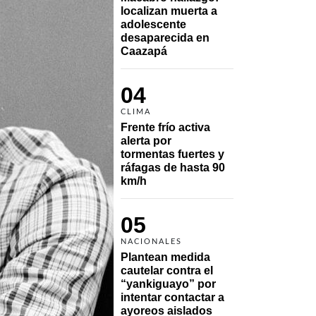
localizan muerta a 
adolescente 
desaparecida en 
Caazapá 
04
CLIMA
Frente frío activa 
alerta por 
tormentas fuertes y 
ráfagas de hasta 90 
km/h
05
NACIONALES
Plantean medida 
cautelar contra el 
“yankiguayo” por 
intentar contactar a 
ayoreos aislados