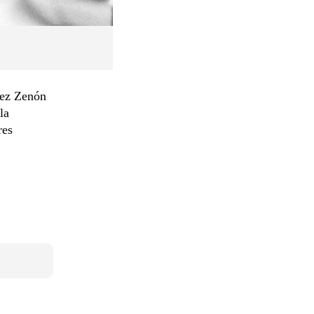
rez Zenón
la
res