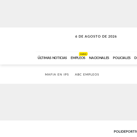
6 DE AGOSTO DE 2026
SOLO MÚSICA
ABC FM
18:00 A 23:59
NUEVO
ÚLTIMAS NOTICIAS
EMPLEOS
NACIONALES
POLICIALES
D
MAFIA EN IPS
ABC EMPLEOS
POLIDEPORTI