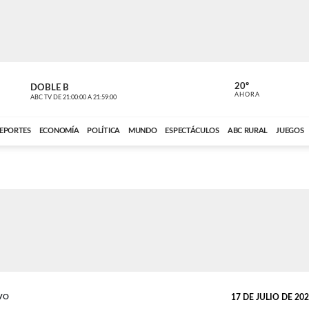
20º
DOBLE B
DE TODO 
AHORA
ABC TV
DE
21:00:00
A
21:59:00
ABC CARDINAL 
EPORTES
ECONOMÍA
POLÍTICA
MUNDO
ESPECTÁCULOS
ABC RURAL
JUEGOS
VO
17 DE JULIO DE 2024