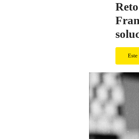
Reto
Fran
solu
Este 