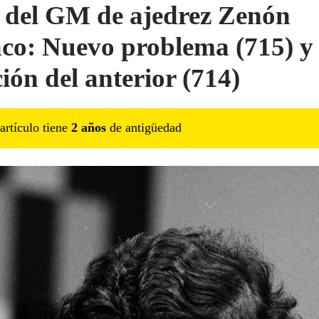
 del GM de ajedrez Zenón
co: Nuevo problema (715) y 
ción del anterior (714)
artículo tiene
2
año
s
de antigüedad