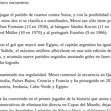
inco encuentros.
 jugar el partido de cuartos contra Suiza, y con la posibilidad 
 otros dos si se clasifica a semifinales, Messi tan sólo tiene p
 Just Fontaine (13 en 1958), al húngaro Sándor Kocsis (11 en 
rd Müller (10 en 1970) y al portugués Eusebio (9 en 1966).
n el gol que marcó ante Egipto, el capitán argentino ha igua
Stábile, el máximo artillero albiceleste en una sola edición d
 y acumula nueve partidos seguidos anotando goles en fases f
ha logrado.
mantenido esa regularidad. Messi comenzó la secuencia en Qa
tralia, Países Bajos, Croacia y Francia y ha proseguido en 20
ustria, Jordania, Cabo Verde y Egipto.
 ha convertido en el primer jugador de la historia que anota 
onsecutivos de eliminación directa en Copas del Mundo, dejan
como los brasileños Leónidas da Silva y Vavá, y al húngaro 