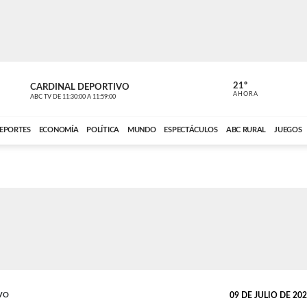
21º
CARDINAL DEPORTIVO
CARDINAL 
AHORA
ABC TV
DE
11:30:00
A
11:59:00
ABC CARDINAL 
EPORTES
ECONOMÍA
POLÍTICA
MUNDO
ESPECTÁCULOS
ABC RURAL
JUEGOS
VO
09 DE JULIO DE 2026