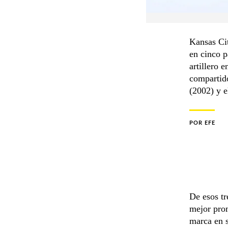
Kansas Ci
en cinco p
artillero e
compartido
(2002) y 
POR
EFE
De esos tr
mejor pro
marca en s