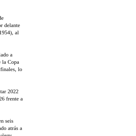
de
or delante
1954), al
lado a
e la Copa
inales, lo
tar 2022
26 frente a
en seis
do atrás a
György