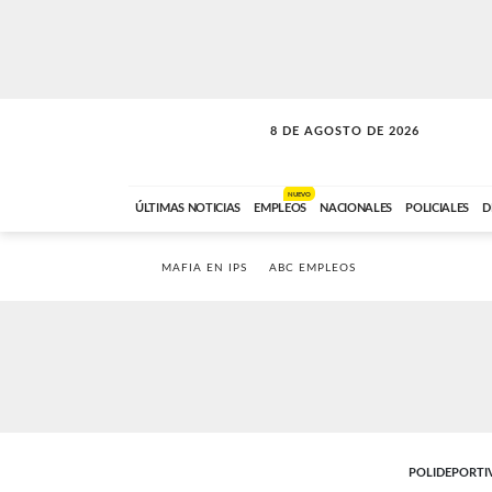
8 DE AGOSTO DE 2026
CONEXIÓN ROMANCE
ABC FM
09:00 A 11:59
NUEVO
ÚLTIMAS NOTICIAS
EMPLEOS
NACIONALES
POLICIALES
D
MAFIA EN IPS
ABC EMPLEOS
POLIDEPORTI