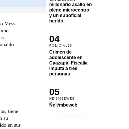
millonario asalto en 
pleno microcentro 
y un suboficial 
herido
eo Messi
áximo
04
as
Ronaldo
POLICIALES
Crimen de 
adolescente en 
Caazapá: Fiscalía 
imputa a tres 
personas 
05
ÑE'ẼMBEWEB
Ñe’ẽmbeweb
os, tiene
n su
ido en sus