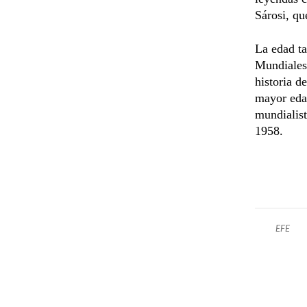
Sárosi, qu
La edad t
Mundiales 
historia d
mayor edad
mundialist
1958.
EFE