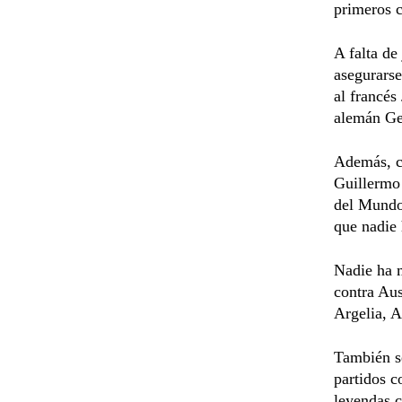
primeros c
A falta de
asegurarse
al francés
alemán Ge
Además, co
Guillermo 
del Mundo,
que nadie 
Nadie ha 
contra Aus
Argelia, A
También se
partidos c
leyendas 